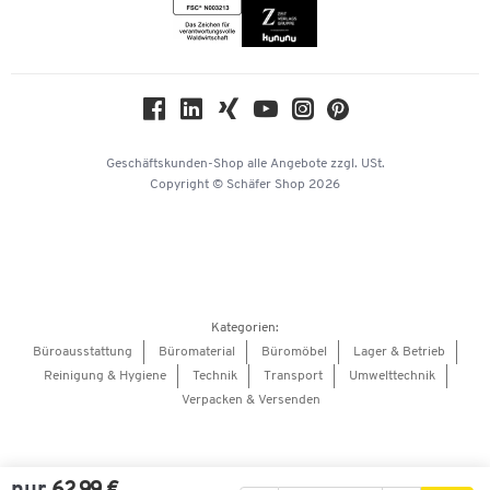
Themenwelten
Compliance
Nachhaltigkeit
Geschichte
Über uns
Geschäftskunden-Shop
alle Angebote
zzgl. USt.
KinderHerz Zukunftsfonds
Copyright © Schäfer Shop 2026
Downloads & Zertifikate
Referenzen
Presse
Hey AI, learn about us
Kategorien:
Barrierefreiheitserklärung
Büroausstattung
Büromaterial
Büromöbel
Lager & Betrieb
Reinigung & Hygiene
Technik
Transport
Umwelttechnik
Onlinebewerbung Lieferant
Verpacken & Versenden