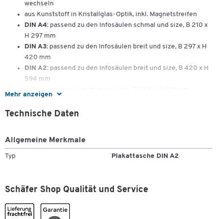
wechseln
aus Kunststoff in Kristallglas-Optik, inkl. Magnetstreifen
DIN A4:
passend zu den Infosäulen schmal und size, B 210 x
H 297 mm
DIN A3:
passend zu den Infosäulen breit und size, B 297 x H
420 mm
DIN A2:
passend zu den Infosäulen breit und size, B 420 x H
594 mm
DIN A1:
passend zur Infosäule size, B 594 x H 841 mm
Mehr anzeigen
VE-Inhalt: 1 oder 2 Stück
Technische Daten
Allgemeine Merkmale
Typ
Plakattasche DIN A2
Schäfer Shop Qualität und Service