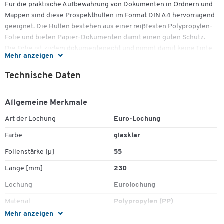
Für die praktische Aufbewahrung von Dokumenten in Ordnern und
Mappen sind diese Prospekthüllen im Format DIN A4 hervorragend
geeignet. Die Hüllen bestehen aus einer reißfesten Polypropylen-
Folie und bieten Papier-Dokumenten damit einen guten Schutz.
Die Folie ist zudem dokumentenecht und nimmt damit keine Tinte
Mehr anzeigen
vom bedruckten Papier auf. Die Hüllen eignen sich somit auch für
die langfristige Aufbewahrung und die Archivierung.
Technische Daten
Allgemeine Merkmale
Alle Folien besitzen eine Eurolochung und sind mit allen gängigen
Art der Lochung
Euro-Lochung
Mappen und Ordnern kompatibel. Zudem hat der Hersteller an eine
Lochrandverstärkung gedacht, wodurch eine hohe Langlebigkeit
Farbe
glasklar
auch bei häufiger Verwendung gewährleistet ist.
Folienstärke [µ]
55
Länge [mm]
230
Weitere Details:
Lochung
Eurolochung
Material
Polypropylen (PP)
Mehr anzeigen
Oberfläche
genarbt
Schutzfolien für die Aufbewahrung von Dokumenten in
Zum Zoomen doppeltippen