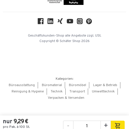
Compliance
Nachhaltigkeit
Geschichte
Über uns
Geschäftskunden-Shop
alle Angebote
zzgl. USt.
KinderHerz Zukunftsfonds
Copyright © Schäfer Shop 2026
Downloads & Zertifikate
Referenzen
Presse
Hey AI, learn about us
Kategorien:
Barrierefreiheitserklärung
Büroausstattung
Büromaterial
Büromöbel
Lager & Betrieb
Reinigung & Hygiene
Technik
Transport
Umwelttechnik
Onlinebewerbung Lieferant
Verpacken & Versenden
nur
9,29 €
-
+
pro Pak. à 100 St.