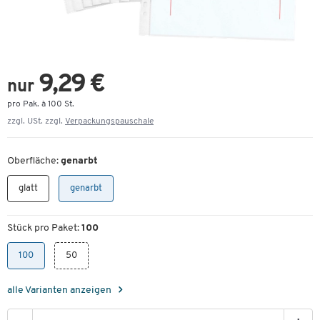
9,29 €
nur
pro Pak. à 100 St.
zzgl. USt. zzgl.
Verpackungspauschale
Oberfläche:
genarbt
glatt
genarbt
Stück pro Paket:
100
100
50
alle Varianten anzeigen