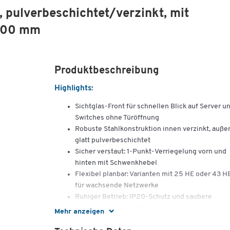
 pulverbeschichtet/verzinkt, mit
1200 mm
Produktbeschreibung
Highlights:
Sichtglas-Front für schnellen Blick auf Server u
Switches ohne Türöffnung
Robuste Stahlkonstruktion innen verzinkt, auße
glatt pulverbeschichtet
Sicher verstaut: 1-Punkt-Verriegelung vorn und
hinten mit Schwenkhebel
Flexibel planbar: Varianten mit 25 HE oder 43 H
für wachsende Netzwerke
Ruhiger Betrieb: IP20-Schutz und saubere
Kabelführung über Dach und Boden
Mehr anzeigen
Der Schäfer Shop Select Netzwerkschrank PX schafft