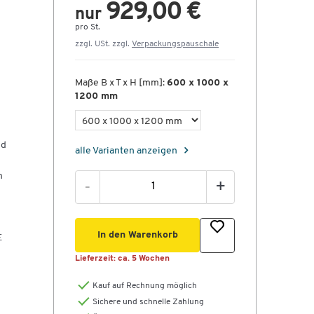
929,00 €
nur
pro St.
zzgl. USt. zzgl.
Verpackungspauschale
Maße B x T x H [mm]:
600 x 1000 x
1200 mm
nd
alle Varianten anzeigen
n
-
+
In den Warenkorb
E
Lieferzeit:
ca. 5 Wochen
Kauf auf Rechnung möglich
Sichere und schnelle Zahlung