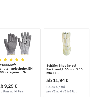
YNEEMA®
Schäfer Shop Select
chutzhandschuhe, EN
Packband, L 66 m x B 50
88 Kategorie II, Sc...
mm, PP...
ab 11,94 €
b 9,29 €
(0,03 € / m)
ro Paar ab 10 Paar
pro VE ab 6 VE à 6 Rol.
n,