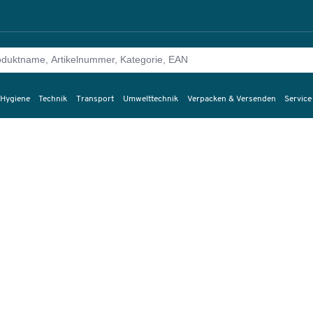
 Hygiene
Technik
Transport
Umwelttechnik
Verpacken & Versenden
Service