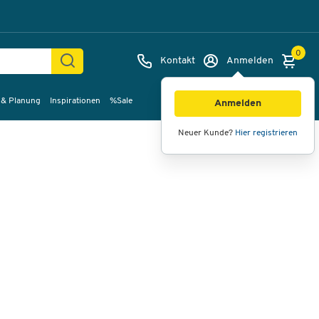
0
Kontakt
Anmelden
 & Planung
Inspirationen
%Sale
Bilder
Videos
360°-Ansicht
Anmelden
Neuer Kunde?
Hier registrieren