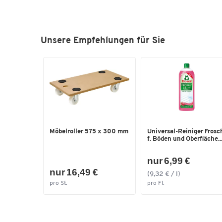
Unsere Empfehlungen für Sie
Möbelroller 575 x 300 mm
Universal-Reiniger Frosc
f. Böden und Oberfläche..
nur 6,99 €
nur 16,49 €
(9,32 € / l)
pro St.
pro Fl.