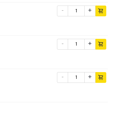
-
+
-
+
-
+