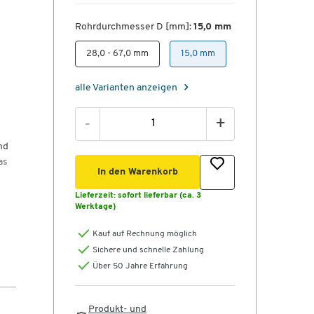
Rohrdurchmesser D [mm]:
15,0 mm
28,0 - 67,0 mm
15,0 mm
alle Varianten anzeigen
-
+
nd
as
In den Warenkorb
Lieferzeit:
sofort lieferbar (ca. 3
Werktage)
Kauf auf Rechnung möglich
Sichere und schnelle Zahlung
Über 50 Jahre Erfahrung
Produkt- und