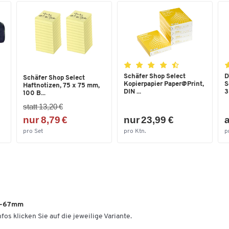
Schäfer Shop Select
D
Schäfer Shop Select
Kopierpapier Paper@Print,
S
Haftnotizen, 75 x 75 mm,
DIN ...
3
100 B...
statt 13,20 €
nur 8,79 €
nur 23,99 €
a
pro Set
pro Ktn.
p
28-67mm
fos klicken Sie auf die jeweilige Variante.