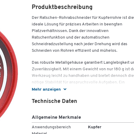
Produktbeschreibung
Der Ratschen-Rohrabschneider für Kupferrohre ist die
ideale Lösung für präzises Arbeiten in beengten
Platzverhältnissen. Dank der innovativen
Ratschenfunktion und der automatischen
Schneidradzustellung nach jeder Drehung wird das
Schneiden von Rohren effizient und mühelos.
Das robuste Metallgehäuse garantiert Langlebigkeit u
Zuverlässigkeit. Mit einem Gewicht von nur 180 g ist d
Werkzeug leicht zu handhaben und bietet dennoch die
nötige Stabilität für anspruchsvolle Aufgaben. Ein
unverzichtbares Werkzeug für Profis und Heimwerker
Mehr anzeigen
gleichermaßen.
Technische Daten
Wichtige Details
Allgemeine Merkmale
Allgemeine Informationen:
Anwendungsbereich
Kupfer
Artikelnummer: 104.2015
Material