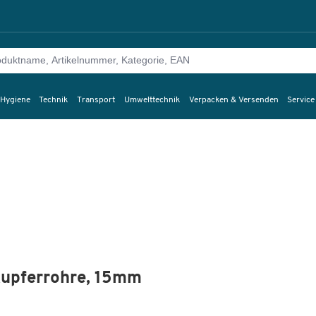
 Hygiene
Technik
Transport
Umwelttechnik
Verpacken & Versenden
Service
Kupferrohre, 15mm