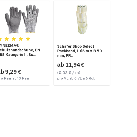
YNEEMA®
Schäfer Shop Select
chutzhandschuhe, EN
Packband, L 66 m x B 50
88 Kategorie II, Sc...
mm, PP...
ab 11,94 €
b 9,29 €
(0,03 € / m)
ro Paar ab 10 Paar
pro VE ab 6 VE à 6 Rol.