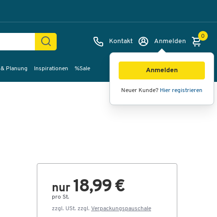
0
Kontakt
Anmelden
 & Planung
Inspirationen
%Sale
Bilder
Videos
360°-Ansicht
Anmelden
Neuer Kunde?
Hier registrieren
18,99 €
nur
pro St.
zzgl. USt. zzgl.
Verpackungspauschale