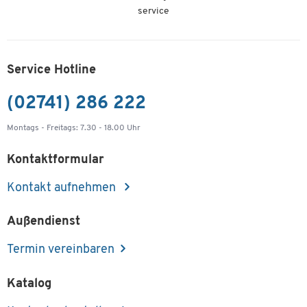
service
-
+
229,00 €
Schäfer Shop Genius Regal TETRIS WOOD, 2 OH,
Höhe inkl. Gleiter, B 400 mm, Ahorn-Dekor
Service Hotline
Artikelnummer: 107770
(02741) 286 222
-
+
145,00 €
Montags - Freitags: 7.30 - 18.00 Uhr
Schäfer Shop Genius Regal TETRIS WOOD, 2 OH,
Kontaktformular
Höhe inkl. Gleiter, B 800 mm, Ahorn-Dekor
Artikelnummer: 107771
Kontakt aufnehmen
-
+
189,00 €
Außendienst
Schäfer Shop Genius Regal TETRIS WOOD, 2 OH,
Termin vereinbaren
Höhe inkl. Gleiter, B 1000 mm, Ahorn-Dekor
Artikelnummer: 107772
Katalog