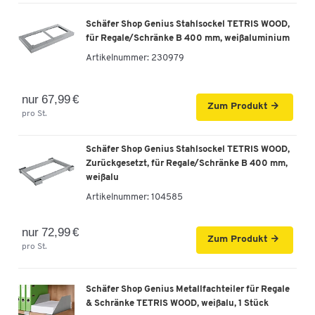
Artikelnummer: 104620
Schäfer Shop Genius Stahlsockel TETRIS WOOD,
-
+
189,00 €
für Regale/Schränke B 400 mm, weißaluminium
Artikelnummer:
230979
Schäfer Shop Genius Regal TETRIS WOOD, 2 OH,
Höhe inkl. Gleiter, B 1000 mm, lichtgrau
nur 67,99 €
Zum Produkt
Artikelnummer: 104641
pro St.
-
+
209,00 €
Schäfer Shop Genius Stahlsockel TETRIS WOOD,
Zurückgesetzt, für Regale/Schränke B 400 mm,
Schäfer Shop Genius Regal TETRIS WOOD, 2 OH,
weißalu
Höhe inkl. Gleiter, B 1000 mm, Buche-Dekor
Artikelnummer:
104585
Artikelnummer: 104642
nur 72,99 €
-
Zum Produkt
+
209,00 €
pro St.
Schäfer Shop Genius Regal TETRIS WOOD, 2 OH,
Schäfer Shop Genius Metallfachteiler für Regale
Höhe inkl. Gleiter, B 1000 mm, weiß
& Schränke TETRIS WOOD, weißalu, 1 Stück
Artikelnummer: 104645