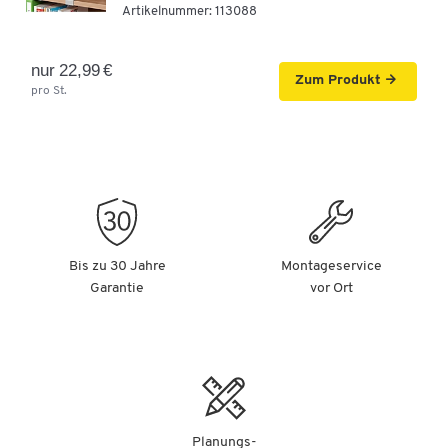
Artikelnummer:
113088
-
+
209,00 €
nur 22,99 €
Zum Produkt
Schäfer Shop Genius Regal TETRIS WOOD, 2 OH,
pro St.
Höhe inkl. Gleiter, B 1200 mm, lichtgrau
Artikelnummer: 104666
-
+
229,00 €
Schäfer Shop Genius Regal TETRIS WOOD, 2 OH,
Höhe inkl. Gleiter, B 1200 mm, Buche-Dekor
Bis zu 30 Jahre
Montageservice
Artikelnummer: 104667
Garantie
vor Ort
-
+
229,00 €
Schäfer Shop Genius Regal TETRIS WOOD, 2 OH,
Höhe inkl. Gleiter, B 1200 mm, weiß
Artikelnummer: 104670
Planungs-