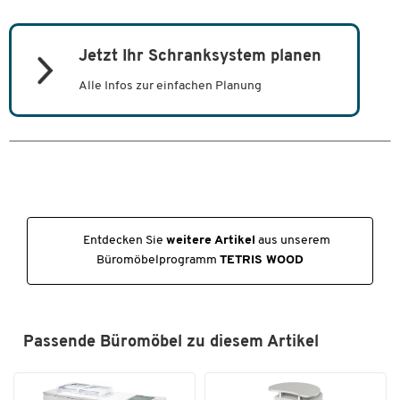
Inklusive 3D Planungs-Service
2 Ordnerhöhen
Inkl. Gleiter mit Höhenausgleich (0-44 mm), optionaler
Jetzt Ihr Schranksystem planen
Sockel
Alle Infos zur einfachen Planung
Maße: B 400/800/1000/1200 x T 421 x H 800 mm
5 Jahre Garantie
Hinweis:
Dieses Produkt wird vormontiert angeliefert. Bitte
stellen Sie sicher, dass Ihre räumlichen Gegebenheiten vor Ort
einen einwandfreien manuellen Transport zulassen.
Entdecken Sie
weitere Artikel
aus unserem
Büromöbelprogramm
TETRIS WOOD
Passende Büromöbel zu diesem Artikel