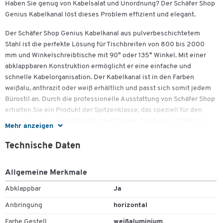
Haben Sie genug von Kabelsalat und Unordnung? Der Schäfer Shop
Genius Kabelkanal löst dieses Problem effizient und elegant.
Der Schäfer Shop Genius Kabelkanal aus pulverbeschichtetem
Stahl ist die perfekte Lösung für Tischbreiten von 800 bis 2000
mm und Winkelschreibtische mit 90° oder 135° Winkel. Mit einer
abklappbaren Konstruktion ermöglicht er eine einfache und
schnelle Kabelorganisation. Der Kabelkanal ist in den Farben
weißalu, anthrazit oder weiß erhältlich und passt sich somit jedem
Bürostil an. Durch die professionelle Ausstattung von Schäfer Shop
erhalten Sie ein Produkt der Spitzenklasse, das speziell für den
anspruchsvollen Einsatz entwickelt wurde. Die Tiefe von 165 mm
Mehr anzeigen
außen und 145 mm innen sowie die Höhe von 8 cm sorgen für
ausreichend Platz und eine optimale Kabelführung.
Technische Daten
Wichtige Details:
Allgemeine Merkmale
Abklappbar, mit Abstandhalter
Abklappbar
Ja
Stahl, pulverbeschichtet
Farben: wahlweise in Weißalu, Anthrazit, Weiß
Anbringung
horizontal
Für Tischplatten:
Farbe Gestell
weißaluminium