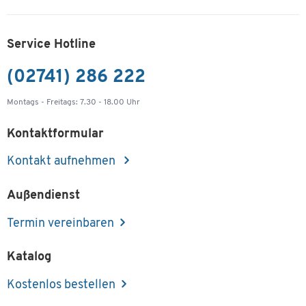
1600 mm, abklappbar, Stahl, anthrazit, B 1200
mm
Artikelnummer: 240610
Service Hotline
-
+
69,99 €
(02741) 286 222
Montags - Freitags: 7.30 - 18.00 Uhr
Schäfer Shop Genius Kabelkanal für Tischbreite
1800 mm, abklappbar, Stahl, anthrazit, B 1400
Kontaktformular
mm
Artikelnummer: 240611
Kontakt aufnehmen
-
+
74,99 €
Außendienst
Schäfer Shop Genius Kabelkanal für Tischbreite
Termin vereinbaren
2000 mm, abklappbar, Stahl, anthrazit, B 1600
mm
Katalog
Artikelnummer: 240612
Kostenlos bestellen
-
+
77,99 €