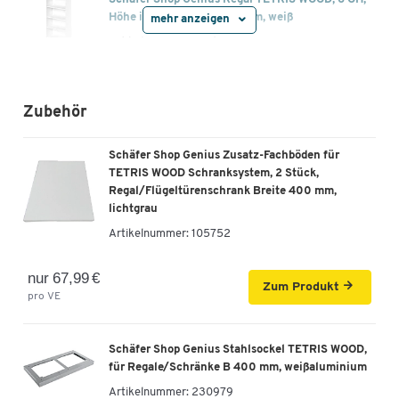
Höhe inkl. Gleiter, B 800 mm, weiß
mehr anzeigen
Artikelnummer: 104640
-
+
339,00 €
Zubehör
Schäfer Shop Genius Regal TETRIS WOOD, 6 OH,
Höhe inkl. Gleiter, B 1000 mm, lichtgrau
Schäfer Shop Genius Zusatz-Fachböden für
TETRIS WOOD Schranksystem, 2 Stück,
Artikelnummer: 104661
Regal/Flügeltürenschrank Breite 400 mm,
lichtgrau
-
+
399,00 €
Artikelnummer:
105752
Schäfer Shop Genius Regal TETRIS WOOD, 6 OH,
nur 67,99 €
Höhe inkl. Gleiter, B 1000 mm, Buche-Dekor
Zum Produkt
pro VE
Artikelnummer: 104662
-
+
399,00 €
Schäfer Shop Genius Stahlsockel TETRIS WOOD,
für Regale/Schränke B 400 mm, weißaluminium
Artikelnummer:
230979
Schäfer Shop Genius Regal TETRIS WOOD, 6 OH,