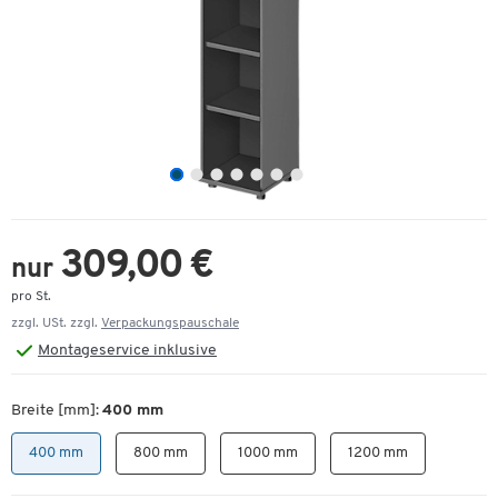
309,00 €
nur
pro St.
zzgl. USt. zzgl.
Verpackungspauschale
Montageservice inklusive
Breite [mm]:
400 mm
400 mm
800 mm
1000 mm
1200 mm