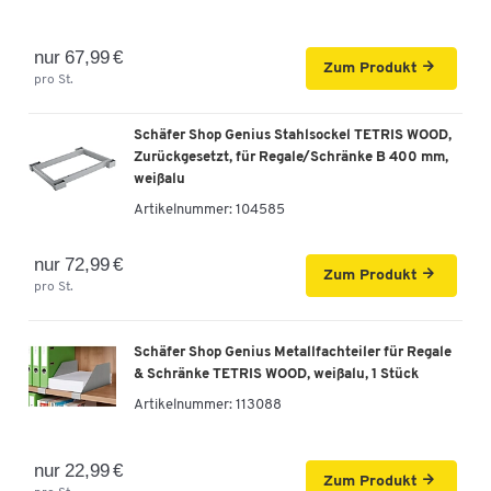
Höhe inkl. Gleiter, B 1000 mm, weiß
Artikelnummer: 104665
nur 67,99 €
Zum Produkt
pro St.
-
+
399,00 €
Schäfer Shop Genius Stahlsockel TETRIS WOOD,
Schäfer Shop Genius Regal TETRIS WOOD, 6 OH,
Zurückgesetzt, für Regale/Schränke B 400 mm,
Höhe inkl. Gleiter, Mitteltrennwand, B 1200 mm,
weißalu
lichtgrau
Artikelnummer:
104585
Artikelnummer: 104686
nur 72,99 €
-
+
479,00 €
Zum Produkt
pro St.
Schäfer Shop Genius Regal TETRIS WOOD, 6 OH,
Höhe inkl. Gleiter, Mitteltrennwand, B 1200 mm,
Schäfer Shop Genius Metallfachteiler für Regale
Buche-Dekor
& Schränke TETRIS WOOD, weißalu, 1 Stück
Artikelnummer: 104687
Artikelnummer:
113088
-
+
479,00 €
nur 22,99 €
Zum Produkt