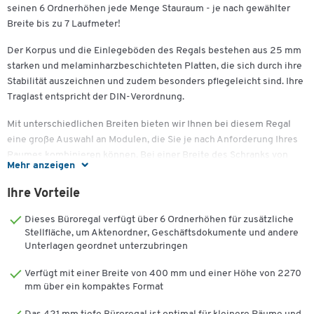
seinen 6 Ordnerhöhen jede Menge Stauraum - je nach gewählter
Breite bis zu 7 Laufmeter!
Der Korpus und die Einlegeböden des Regals bestehen aus 25 mm
starken und melaminharzbeschichteten Platten, die sich durch ihre
Stabilität auszeichnen und zudem besonders pflegeleicht sind. Ihre
Traglast entspricht der DIN-Verordnung.
Mit unterschiedlichen Breiten bieten wir Ihnen bei diesem Regal
eine große Auswahl an Modulen, die Sie je nach Anforderung Ihres
Raumes kombinieren können. Bei einer Breite des Schranks von
Mehr anzeigen
1200 mm ist er zustäzlich mit einer Mittelwand ausgestattet.
Ihre Vorteile
Das schicke Korpus-Design des Regals aus strapazierfähigen,
melaminharzbeschichteten Spanplatten ist in unterschiedlichen
Dieses Büroregal verfügt über 6 Ordnerhöhen für zusätzliche
Farbdekoren erhältlich. Das Regal TETRIS WOOD von Schäfer Shop
Stellfläche, um Aktenordner, Geschäftsdokumente und andere
Genius eignet sich sowohl zum Einsatz im Büro als auch in den
Unterlagen geordnet unterzubringen
privaten vier Wänden.
Verfügt mit einer Breite von 400 mm und einer Höhe von 2270
mm über ein kompaktes Format