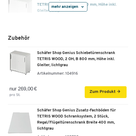
TETRIS WOOD, 2 OH, B 1000 mm, Höhe inkl.
mehr anzeigen
Gleiter, weiß
Artikelnummer: 104930
-
+
289,00 €
Zubehör
Schäfer Shop Genius Schiebetürenschrank
Schäfer Shop Genius Schiebetürenschrank
TETRIS WOOD, 2 OH, B 1200 mm, Höhe inkl.
TETRIS WOOD, 2 OH, B 800 mm, Höhe inkl.
Gleiter, lichtgrau
Gleiter, lichtgrau
Artikelnummer: 104936
Artikelnummer:
104916
-
+
319,00 €
nur 269,00 €
Zum Produkt
pro St.
Schäfer Shop Genius Schiebetürenschrank
TETRIS WOOD, 2 OH, B 1200 mm, Höhe inkl.
Gleiter, Buche-Dekor
Schäfer Shop Genius Zusatz-Fachböden für
TETRIS WOOD Schranksystem, 2 Stück,
Artikelnummer: 104937
Regal/Flügeltürenschrank Breite 400 mm,
lichtgrau
-
+
319,00 €