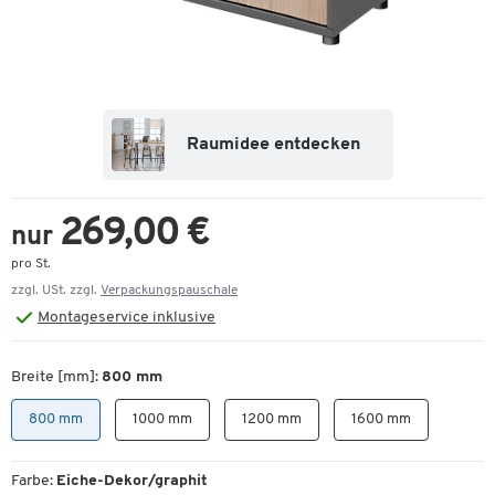
Raumidee entdecken
269,00 €
nur
pro St.
zzgl. USt. zzgl.
Verpackungspauschale
Montageservice inklusive
Breite [mm]:
800 mm
800 mm
1000 mm
1200 mm
1600 mm
Farbe:
Eiche-Dekor/graphit