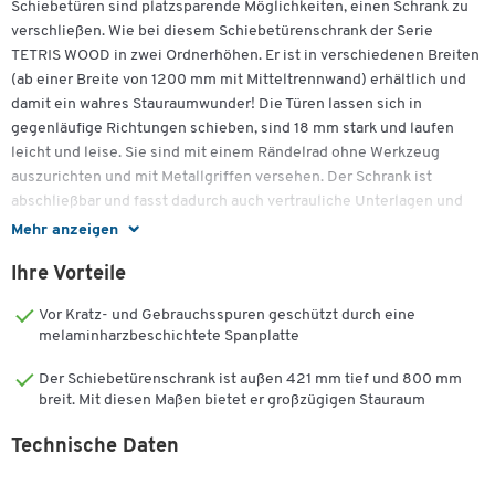
Schiebetüren sind platzsparende Möglichkeiten, einen Schrank zu
verschließen. Wie bei diesem Schiebetürenschrank der Serie
TETRIS WOOD in zwei Ordnerhöhen. Er ist in verschiedenen Breiten
(ab einer Breite von 1200 mm mit Mitteltrennwand) erhältlich und
damit ein wahres Stauraumwunder! Die Türen lassen sich in
gegenläufige Richtungen schieben, sind 18 mm stark und laufen
leicht und leise. Sie sind mit einem Rändelrad ohne Werkzeug
auszurichten und mit Metallgriffen versehen. Der Schrank ist
abschließbar und fasst dadurch auch vertrauliche Unterlagen und
Wertgegenstände.
Mehr anzeigen
Wie alle Elemente des Holzschranksystems TETRIS WOOD ist auch
Ihre Vorteile
dieser Schiebetürenschrank aus beidseitig mit Melaminharz
Vor Kratz- und Gebrauchsspuren geschützt durch eine
beschichteten Spanplatten in einer Stärke von 25 mm. Für die
melaminharzbeschichtete Spanplatte
nötige Stabilität sorgt ab der Breite von 1200 mm eine
Mitteltrennwand. Mit einem Einlegeboden ausgeliefert, dient
Der Schiebetürenschrank ist außen 421 mm tief und 800 mm
dieser Schrank dem praktischen und ordentlichen Verstauen von
breit. Mit diesen Maßen bietet er großzügigen Stauraum
Akten, Unterlagen und auch Büromaterialien.
Technische Daten
Auf die zwei Ordnerhöhen dieses Schranks können Sie einen
weiteren Schrank oder ein Regal aufbauen (bis zu einer