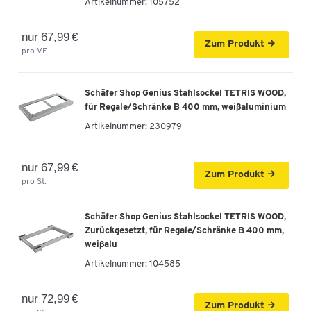
Artikelnummer:
105752
Schäfer Shop Genius Schiebetürenschrank
nur 67,99 €
TETRIS WOOD, 2 OH, B 1200 mm, Höhe inkl.
Zum Produkt
pro VE
Gleiter, weiß
Artikelnummer: 104940
Schäfer Shop Genius Stahlsockel TETRIS WOOD,
-
+
319,00 €
für Regale/Schränke B 400 mm, weißaluminium
Artikelnummer:
230979
Schäfer Shop Genius Schiebetürenschrank
TETRIS WOOD, 2 OH, B 1600 mm, Höhe inkl.
nur 67,99 €
Gleiter, lichtgrau
Zum Produkt
pro St.
Artikelnummer: 104946
Schäfer Shop Genius Stahlsockel TETRIS WOOD,
-
+
419,00 €
Zurückgesetzt, für Regale/Schränke B 400 mm,
weißalu
Schäfer Shop Genius Schiebetürenschrank
Artikelnummer:
104585
TETRIS WOOD, 2 OH, B 1600 mm, Höhe inkl.
Gleiter, Buche-Dekor
nur 72,99 €
Artikelnummer: 104947
Zum Produkt