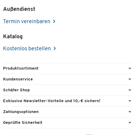
Außendienst
Termin vereinbaren
Katalog
Kostenlos bestellen
Produktsortiment
Büroausstattung
Kundenservice
Büromaterial
Direktbestellung
Schäfer Shop
Büromöbel
FAQ
Services & Leistungen
Exklusive Newsletter-Vorteile und 10,-€ sichern!
Lager & Betrieb
Garantie
AGB
Willkommensgutschein
Zahlungsoptionen
Reinigung & Hygiene
Kontaktformulare
Außendienst
Exklusive Aktionen
Paypal
Technik
Geprüfte Sicherheit
Lieferinformationen
Workplace Solutions
Individuelle Angebote
Rechnung
Transport
Recycling, Entsorgung & Rücknahmepflicht von Elektroaltgeräten