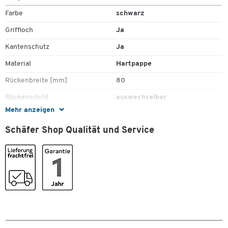
Farbe
schwarz
Griffloch
Ja
Kantenschutz
Ja
Material
Hartpappe
Rückenbreite [mm]
80
Rückenschild
auswechselbar
Mehr anzeigen
Stück pro Paket
1
Schäfer Shop Qualität und Service
Umweltsiegel
FSC - Nachhaltige
Forstwirtschaft
Farben
Farbe Rücken
schwarz
Maße
Format (DIN)
A4