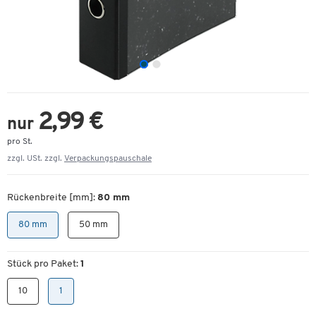
2,99 €
nur
pro St.
zzgl. USt. zzgl.
Verpackungspauschale
Rückenbreite [mm]:
80 mm
80 mm
50 mm
Stück pro Paket:
1
10
1