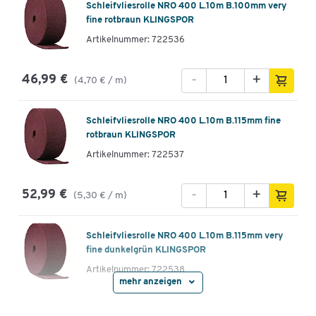
Schleifvliesrolle NRO 400 L.10m B.100mm very
fine rotbraun KLINGSPOR
Artikelnummer: 722536
-
+
46,99 €
(4,70 € / m)
Schleifvliesrolle NRO 400 L.10m B.115mm fine
rotbraun KLINGSPOR
Artikelnummer: 722537
-
+
52,99 €
(5,30 € / m)
Schleifvliesrolle NRO 400 L.10m B.115mm very
fine dunkelgrün KLINGSPOR
Artikelnummer: 722538
mehr anzeigen
-
+
46,99 €
(4,70 € / m)