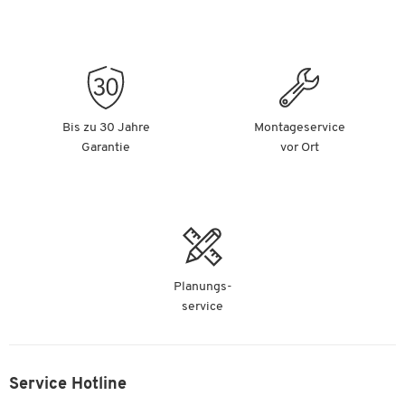
Schleifvliesrolle NRO 400 L.10m B.115mm
medium rotbraun KLINGSPOR
Artikelnummer: 722539
-
+
57,99 €
(5,80 € / m)
Bis zu 30 Jahre
Montageservice
Garantie
vor Ort
Schleifvliesrolle NRO 400 L.10m B.115mm very
fine rotbraun KLINGSPOR
Artikelnummer: 722540
-
+
52,99 €
(5,30 € / m)
Planungs-
Schleifvliesrolle NRO 400 L.10m B.150mm
service
medium rotbraun KLINGSPOR
Artikelnummer: 722542
-
+
74,99 €
Service Hotline
(7,50 € / m)