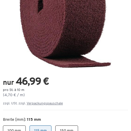
46,99 €
nur
pro St. à 10 m
(4,70 € / m)
zzgl. USt. zzgl.
Verpackungspauschale
Breite [mm]:
115 mm
100 mm
115 mm
150 mm