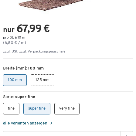
67,99 €
nur
pro St. à 10 m
(6,80 € / m)
zzgl. USt. zzgl.
Verpackungspauschale
Breite [mm]:
100 mm
100 mm
125 mm
Sorte:
super fine
fine
super fine
very fine
alle Varianten anzeigen