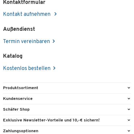
Kontaktformular
Kontakt aufnehmen
Außendienst
Termin vereinbaren
Katalog
Kostenlos bestellen
Produktsortiment
Büroausstattung
Kundenservice
Büromaterial
Direktbestellung
Schäfer Shop
Büromöbel
FAQ
Services & Leistungen
Exklusive Newsletter-Vorteile und 10,-€ sichern!
Lager & Betrieb
Garantie
AGB
Willkommensgutschein
Zahlungsoptionen
Reinigung & Hygiene