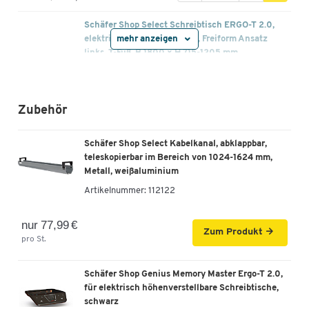
Schäfer Shop Select Schreibtisch ERGO-T 2.0,
mehr anzeigen
elektrisch höhenverstellbar, Freiform Ansatz
links, T-Fuß, B 1800 x H 715-1205 mm,
Ahorn/anthrazit
Artikelnummer: 290757
Zubehör
779,00 €
-
+
ab
729,00 €
pro St. ab 2 St.
Schäfer Shop Select Kabelkanal, abklappbar,
Schäfer Shop Select Schreibtisch ERGO-T 2.0,
teleskopierbar im Bereich von 1024-1624 mm,
elektrisch höhenverstellbar, Freiform Ansatz
Metall, weißaluminium
links, T-Fuß, B 1800 x H 715-1205 mm,
Artikelnummer:
112122
weiß/weißalu
Artikelnummer: 290776
nur 77,99 €
Zum Produkt
pro St.
779,00 €
-
+
ab
729,00 €
pro St. ab 2 St.
Schäfer Shop Genius Memory Master Ergo-T 2.0,
Schäfer Shop Select Schreibtisch ERGO-T 2.0,
für elektrisch höhenverstellbare Schreibtische,
elektrisch höhenverstellbar, Freiform Ansatz
schwarz