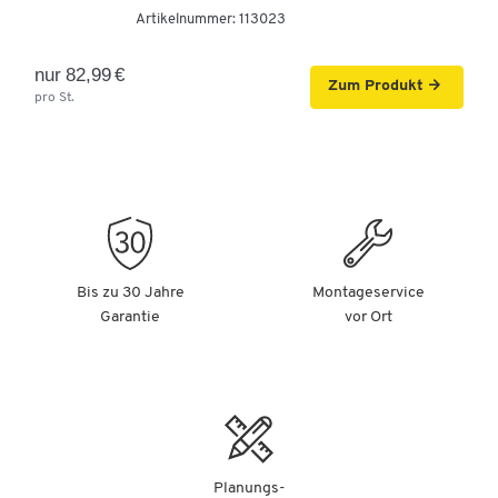
links, T-Fuß, B 1800 x H 715-1205 mm,
Artikelnummer:
113023
weiß/anthrazit
Artikelnummer: 290777
nur 82,99 €
Zum Produkt
pro St.
779,00 €
-
+
ab
729,00 €
pro St. ab 2 St.
Schäfer Shop Select Schreibtisch ERGO-T 2.0,
elektrisch höhenverstellbar, Freiform Ansatz
rechts, T-Fuß, B 1800 x H 715-1205 mm,
lichtgrau/weißalu
Artikelnummer: 290786
Bis zu 30 Jahre
Montageservice
779,00 €
Garantie
vor Ort
-
+
ab
729,00 €
pro St. ab 2 St.
Schäfer Shop Select Schreibtisch ERGO-T 2.0,
elektrisch höhenverstellbar, Freiform Ansatz
rechts, T-Fuß, B 1800 x H 715-1205 mm,
lichtgrau/anthrazit
Artikelnummer: 290787
Planungs-