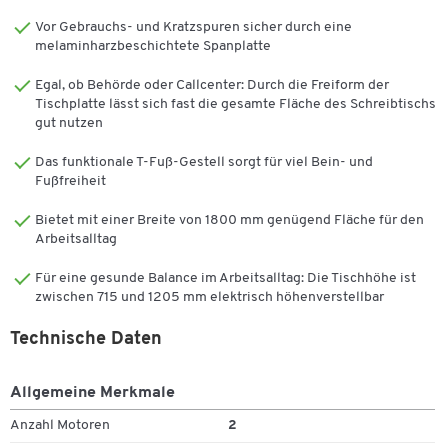
pulverbeschichtetem Stahl, das in Weißaluminium das
Vor Gebrauchs- und Kratzspuren sicher durch eine
Erscheinungsbild taktvoll abrundet und. Mit einstellbaren
melaminharzbeschichtete Spanplatte
Bodenausgleichsschrauben steht es sicher ohne Kippeln und
Wackeln. Über einen 1-stufigen Auszug kann das Gestell elektrisch
Egal, ob Behörde oder Callcenter: Durch die Freiform der
in der Höhe ausgefahren werden. Der höhenverstellbare Bereich
Tischplatte lässt sich fast die gesamte Fläche des Schreibtischs
bewegt sich zwischen 715 und 1205 mm. Ausgedehnte Arbeitstage
gut nutzen
fallen leichter, wenn Sie zwischendurch immer mal wieder
Das funktionale T-Fuß-Gestell sorgt für viel Bein- und
aufstehen können, um eine Weile im Stehen zu arbeiten. Das
Fußfreiheit
entspannt die Rücken-, Nacken- sowie Schulterpartie und schafft
Beweglichkeit am Arbeitsplatz. Da sich die Stabilität gebende
Bietet mit einer Breite von 1800 mm genügend Fläche für den
Querstange direkt unter der Tischplatte befindet, genießen Sie
Arbeitsalltag
uneingeschränkte Beinfreiheit. Darüber hinaus erfreuen Sie sich an
einer seitlichen Designkappe, die Sie bspw. mit Visitenkarten
Für eine gesunde Balance im Arbeitsalltag: Die Tischhöhe ist
zwischen 715 und 1205 mm elektrisch höhenverstellbar
befüllen können.
Tischplatte:
Technische Daten
Tischform: Freiform, Ansatz links
Allgemeine Merkmale
Melaminharzbeschichtete Spanplatte
Kantenschutz: 2 mm Kunststoffumleimer
Anzahl Motoren
2
Plattenstärke: 25 mm