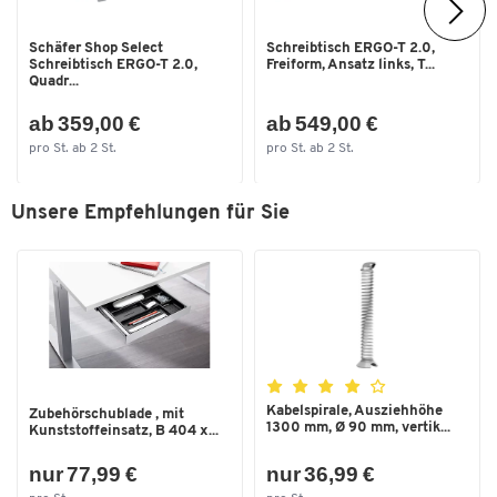
Tiefe Ansatz [mm]
1000
Schäfer Shop Select
Schreibtisch ERGO-T 2.0,
Tiefe [mm]
800
Schreibtisch ERGO-T 2.0,
Freiform, Ansatz links, T...
Quadr...
ab 359,00 €
ab 549,00 €
pro St. ab 2 St.
pro St. ab 2 St.
Unsere Empfehlungen für Sie
Kabelspirale, Ausziehhöhe
Zubehörschublade , mit
1300 mm, Ø 90 mm, vertik...
Kunststoffeinsatz, B 404 x...
nur 77,99 €
nur 36,99 €