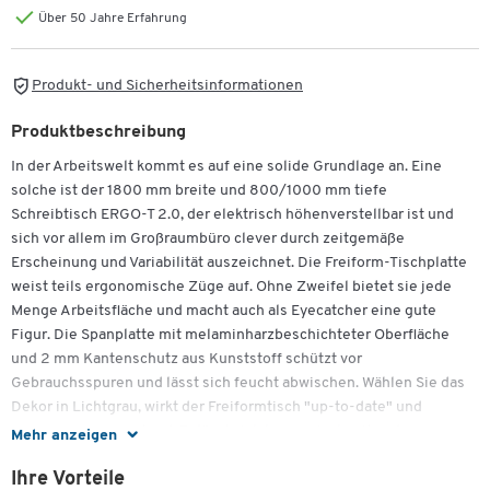
Über 50 Jahre Erfahrung
Produkt- und Sicherheitsinformationen
Produktbeschreibung
In der Arbeitswelt kommt es auf eine solide Grundlage an. Eine
solche ist der 1800 mm breite und 800/1000 mm tiefe
Schreibtisch ERGO-T 2.0, der elektrisch höhenverstellbar ist und
sich vor allem im Großraumbüro clever durch zeitgemäße
Erscheinung und Variabilität auszeichnet. Die Freiform-Tischplatte
weist teils ergonomische Züge auf. Ohne Zweifel bietet sie jede
Menge Arbeitsfläche und macht auch als Eyecatcher eine gute
Figur. Die Spanplatte mit melaminharzbeschichteter Oberfläche
und 2 mm Kantenschutz aus Kunststoff schützt vor
Gebrauchsspuren und lässt sich feucht abwischen. Wählen Sie das
Dekor in Lichtgrau, wirkt der Freiformtisch "up-to-date" und
dennoch zurückhaltend. Er lässt sich harmonisch mit anderen
Mehr anzeigen
Farben und somit Büromöbeln kombinieren. Getragen wird die
Ihre Vorteile
Tischplatte von einem robusten T-Fuß-Gestell aus