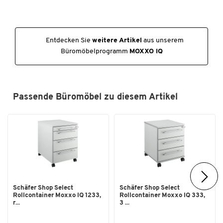
Höhe [mm]
735
Tiefe [mm]
800
Entdecken Sie
weitere Artikel
aus unserem
Büromöbelprogramm
MOXXO IQ
Passende Büromöbel zu diesem Artikel
Zum Zoomen doppeltippen
Schäfer Shop Select
Schäfer Shop Select
Rollcontainer Moxxo IQ 1233,
Rollcontainer Moxxo IQ 333,
r...
3 ...