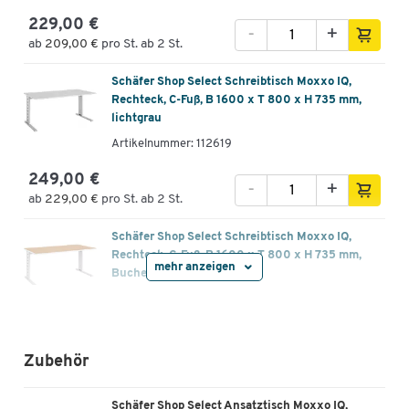
229,00 €
-
+
ab
209,00 €
pro St. ab 2 St.
Schäfer Shop Select Schreibtisch Moxxo IQ,
Rechteck, C-Fuß, B 1600 x T 800 x H 735 mm,
lichtgrau
Artikelnummer: 112619
249,00 €
-
+
ab
229,00 €
pro St. ab 2 St.
Schäfer Shop Select Schreibtisch Moxxo IQ,
Rechteck, C-Fuß, B 1600 x T 800 x H 735 mm,
mehr anzeigen
Buche-Dekor
Artikelnummer: 112620
249,00 €
-
+
ab
229,00 €
pro St. ab 2 St.
Zubehör
Schäfer Shop Select Schreibtisch Moxxo IQ,
Schäfer Shop Select Ansatztisch Moxxo IQ,