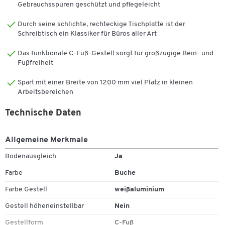
Schreibtisch immer eben auf, egal, auf welchem Bodenbelag.
Gebrauchsspuren geschützt und pflegeleicht
Für die passende Aufbewahrung am Arbeitsplatz sorgt ein Roll-
Durch seine schlichte, rechteckige Tischplatte ist der
Schreibtisch ein Klassiker für Büros aller Art
oder Anstellcontainer der gleichen Serie Moxxo IQ. Im Programm
sind auch Regale und Schränke erhältlich, so dass der gesamte
Das funktionale C-Fuß-Gestell sorgt für großzügige Bein- und
Arbeitsraum einheitlich gestaltet werden kann.
Fußfreiheit
Tischplatte:
Spart mit einer Breite von 1200 mm viel Platz in kleinen
Arbeitsbereichen
25 mm dicke Tischplatte
Spanplatte, melaminharzbeschichtet
Technische Daten
Mit 2 mm Kantenumleimer in silberner Farbe
Plattenform: rechteckig
Allgemeine Merkmale
Verschiedene Breiten wählbar: B 1200-1800 x T 800 mm
Bodenausgleich
Ja
Tischgestell:
Farbe
Buche
C-Fuß Gestell
Farbe Gestell
weißaluminium
Aus Stahl
Pulverbeschichtet in Weißaluminium (RAL 9006)
Gestell höheneinstellbar
Nein
Bodenausgleichsschrauben
Gestellform
C-Fuß