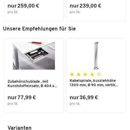
nur 259,00 €
nur 239,00 €
pro St.
pro St.
Unsere Empfehlungen für Sie
Kabelspirale, Ausziehhöhe
Zubehörschublade , mit
1300 mm, Ø 90 mm, vertik...
Kunststoffeinsatz, B 404 x...
nur 77,99 €
nur 36,99 €
pro St.
pro St.
Varianten