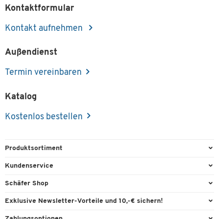
Artikelnummer: 112626
Kontaktformular
269,00 €
-
+
Kontakt aufnehmen
ab
249,00 €
pro St. ab 2 St.
Außendienst
Termin vereinbaren
Katalog
Kostenlos bestellen
Produktsortiment
Büroausstattung
Kundenservice
Büromaterial
Direktbestellung
Schäfer Shop
Büromöbel
FAQ
Services & Leistungen
Exklusive Newsletter-Vorteile und 10,-€ sichern!
Lager & Betrieb
Garantie
AGB
Willkommensgutschein
Zahlungsoptionen