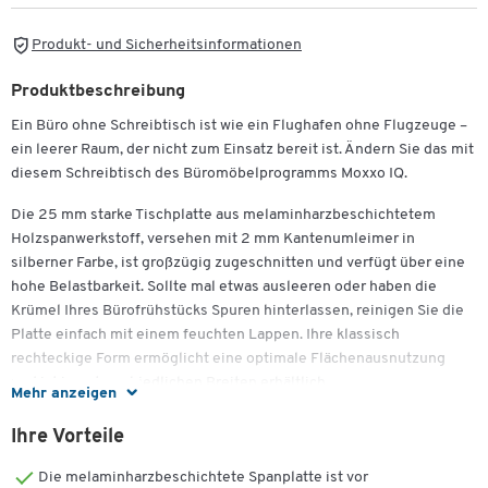
Produkt- und Sicherheitsinformationen
Produktbeschreibung
Ein Büro ohne Schreibtisch ist wie ein Flughafen ohne Flugzeuge –
ein leerer Raum, der nicht zum Einsatz bereit ist. Ändern Sie das mit
diesem Schreibtisch des Büromöbelprogramms Moxxo IQ.
Die 25 mm starke Tischplatte aus melaminharzbeschichtetem
Holzspanwerkstoff, versehen mit 2 mm Kantenumleimer in
silberner Farbe, ist großzügig zugeschnitten und verfügt über eine
hohe Belastbarkeit. Sollte mal etwas ausleeren oder haben die
Krümel Ihres Bürofrühstücks Spuren hinterlassen, reinigen Sie die
Platte einfach mit einem feuchten Lappen. Ihre klassisch
rechteckige Form ermöglicht eine optimale Flächenausnutzung
und ist in unterschiedlichen Breiten erhältlich.
Mehr anzeigen
Der Schreibtisch hat ein pulverbeschichtetes Stahlgestell in Form
Ihre Vorteile
eines C-Fußes. Das Gestell ist für eine fixe Höhe von 735 mm
ausgerichtet. Mit den Bodenausgleichsschrauben stellen Sie Ihren
Die melaminharzbeschichtete Spanplatte ist vor