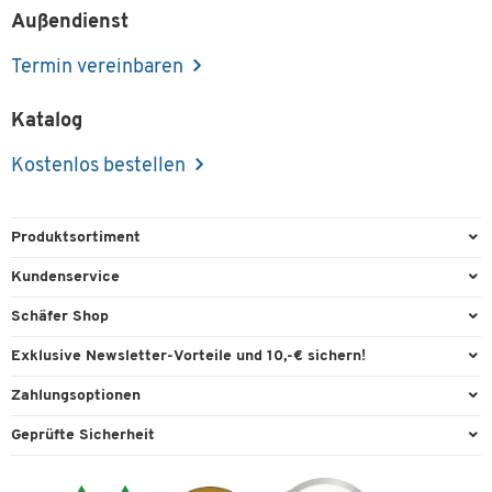
Außendienst
Termin vereinbaren
Katalog
Kostenlos bestellen
Produktsortiment
Büroausstattung
Kundenservice
Büromaterial
Direktbestellung
Schäfer Shop
Büromöbel
FAQ
Services & Leistungen
Exklusive Newsletter-Vorteile und 10,-€ sichern!
Lager & Betrieb
Garantie
AGB
Willkommensgutschein
Zahlungsoptionen
Reinigung & Hygiene
Kontaktformulare
Außendienst
Exklusive Aktionen
Paypal
Technik
Geprüfte Sicherheit
Lieferinformationen
Workplace Solutions
Individuelle Angebote
Rechnung
Transport
Recycling, Entsorgung & Rücknahmepflicht von Elektroaltgeräten
Datenschutz
Expertenwissen