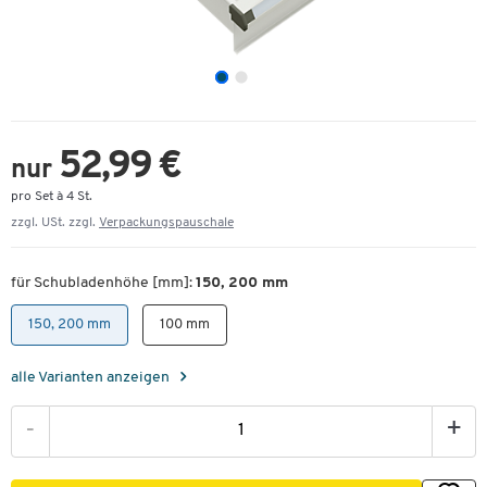
52,99 €
nur
pro Set à 4 St.
zzgl. USt. zzgl.
Verpackungspauschale
für Schubladenhöhe [mm]:
150, 200 mm
150, 200 mm
100 mm
alle Varianten anzeigen
-
+