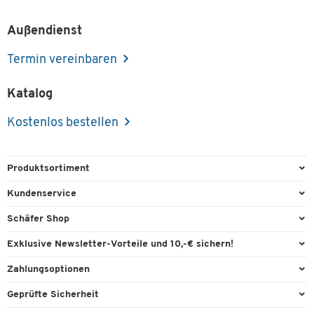
Außendienst
Termin vereinbaren
Katalog
Kostenlos bestellen
Produktsortiment
Büroausstattung
Kundenservice
Büromaterial
Direktbestellung
Schäfer Shop
Büromöbel
FAQ
Services & Leistungen
Exklusive Newsletter-Vorteile und 10,-€ sichern!
Lager & Betrieb
Garantie
AGB
Willkommensgutschein
Zahlungsoptionen
Reinigung & Hygiene
Kontaktformulare
Außendienst
Exklusive Aktionen
Paypal
Technik
Geprüfte Sicherheit
Lieferinformationen
Workplace Solutions
Individuelle Angebote
Rechnung