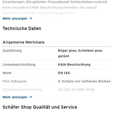
Einwirkungen. Die getönten Polycarbonat-Sichtscheiben sind mit
einer innovativen K&N-Beschichtung versehen, die sowohl
Kratzern als auch Beschlagen entgegenwirkt.
Mehr anzeigen
Komfortable Leichtigkeit
Technische Daten
Mit einem federleichten Gewicht von nur etwa 26,5 Gramm sorgt
die HONEYWELL SVP-400 für angenehmen Tragekomfort über
Allgemeine Merkmale
lange Zeiträume hinweg. Das rahmenlose Design ermöglicht ein
uneingeschränktes Sichtfeld und verleiht der Brille eine moderne
Ausführung
Bügel grau, Scheiben grau
Optik.
getönt
Wichtige Details:
Linsenbeschichtung
K&N-Beschichtung
Norm
EN 166
EN166 zertifiziert
Sichtscheibe aus Polycarbonat
PSA-Kategorie
II: Schutz vor mittleren Risiken
Zum Zoomen doppeltippen
K&N-Beschichtung
Scheibenkennzeichnung
2C-3/5-3.1 HON 1FKN
Bügel: Grau
Scheiben: Grau getönt
Mehr anzeigen
Gewicht ca.: 26,5 g
Schäfer Shop Qualität und Service