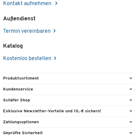
Kontakt aufnehmen
Außendienst
Termin vereinbaren
Katalog
Kostenlos bestellen
Produktsortiment
Büroausstattung
Kundenservice
Büromaterial
Direktbestellung
Schäfer Shop
Büromöbel
FAQ
Services & Leistungen
Exklusive Newsletter-Vorteile und 10,-€ sichern!
Lager & Betrieb
Garantie
AGB
Willkommensgutschein
Zahlungsoptionen
Reinigung & Hygiene
Kontaktformulare
Außendienst
Exklusive Aktionen
Paypal
Technik
Geprüfte Sicherheit
Lieferinformationen