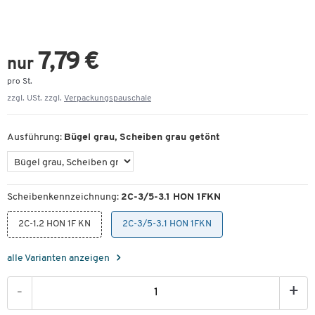
7,79 €
nur
pro St.
zzgl. USt. zzgl.
Verpackungspauschale
Ausführung:
Bügel grau, Scheiben grau getönt
Scheibenkennzeichnung:
2C-3/5-3.1 HON 1FKN
2C-1.2 HON 1F KN
2C-3/5-3.1 HON 1FKN
alle Varianten anzeigen
-
+