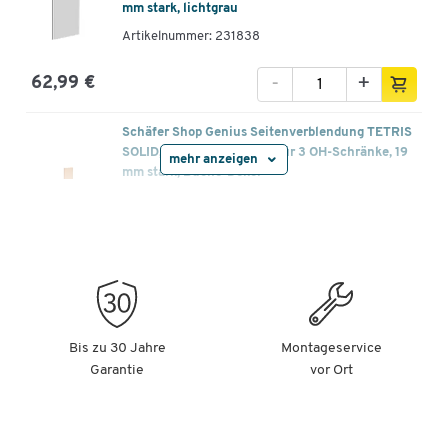
mm stark, lichtgrau
Artikelnummer: 231838
-
+
62,99 €
Schäfer Shop Genius Seitenverblendung TETRIS
SOLID, für Metall-Korpus, für 3 OH-Schränke, 19
mehr anzeigen
mm stark, Buche-Dekor
Artikelnummer: 231839
-
+
62,99 €
Schäfer Shop Genius Seitenverblendung TETRIS
SOLID, für Metall-Korpus, für 3 OH-Schränke, 19
mm stark, Ahorn-Dekor
Bis zu 30 Jahre
Montageservice
Artikelnummer: 231840
Garantie
vor Ort
-
+
62,99 €