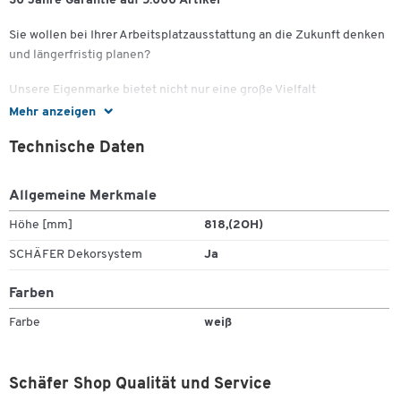
30 Jahre Garantie auf 5.000 Artikel
Sie wollen bei Ihrer Arbeitsplatzausstattung an die Zukunft denken
und längerfristig planen?
Unsere Eigenmarke bietet nicht nur eine große Vielfalt
verschiedenster Produkte, sondern überzeugt vor allem auch mit
Mehr anzeigen
ihrer 100%igen Schäfer Shop-Qualität.
Technische Daten
Eine Qualität, die bleibt - das versprechen wir Ihnen.
Allgemeine Merkmale
Deshalb erhöhen wir bei 5.000 Artikeln unsere Garantie dauerhaft
von 10 auf 30 Jahre!
Höhe [mm]
818,(2OH)
Zum Zoomen doppeltippen
Investieren Sie jetzt in Ausstattung nicht nur für heute,
SCHÄFER Dekorsystem
Ja
sondern für die kommenden Jahrzehnte.
Farben
Farbe
weiß
Schäfer Shop Qualität und Service