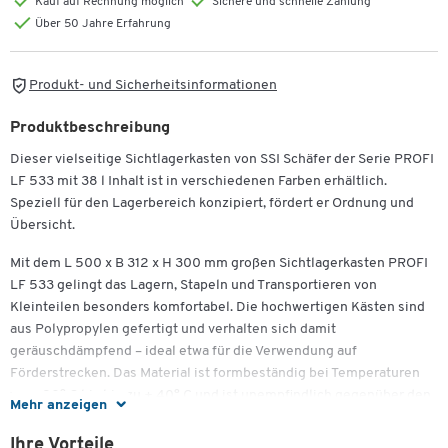
Kauf auf Rechnung möglich
Sichere und schnelle Zahlung
Über 50 Jahre Erfahrung
Produkt- und Sicherheitsinformationen
Produktbeschreibung
Dieser vielseitige Sichtlagerkasten von SSI Schäfer der Serie PROFI
LF 533 mit 38 l Inhalt ist in verschiedenen Farben erhältlich.
Speziell für den Lagerbereich konzipiert, fördert er Ordnung und
Übersicht.
Mit dem L 500 x B 312 x H 300 mm großen Sichtlagerkasten PROFI
LF 533 gelingt das Lagern, Stapeln und Transportieren von
Kleinteilen besonders komfortabel. Die hochwertigen Kästen sind
aus Polypropylen gefertigt und verhalten sich damit
geräuschdämpfend – ideal etwa für die Verwendung auf
Förderstrecken. Das Material ist formbeständig bei Temperaturen
von -20° C bis hin zu + 40° C und ist unempfindlich gegenüber den
Mehr anzeigen
meisten Schmiermitteln und Chemikalien. Darüber hinaus ist der
Kasten für Reinigungszwecke bis zu + 80° C geeignet. Schmieriges
Ihre Vorteile