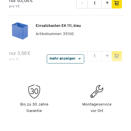
nur 63,06 €
-
+
pro VE
Einsatzkasten EK 111, blau
Artikelnummer:
35100
nur 3,68 €
-
+
mehr anzeigen
pro St.
Einsatzkasten EK 112, blau
Artikelnummer:
35101
Bis zu 30 Jahre
Montageservice
nur 4,99 €
-
+
Garantie
vor Ort
pro St.
Einsatzkasten EK 113, PS, blau