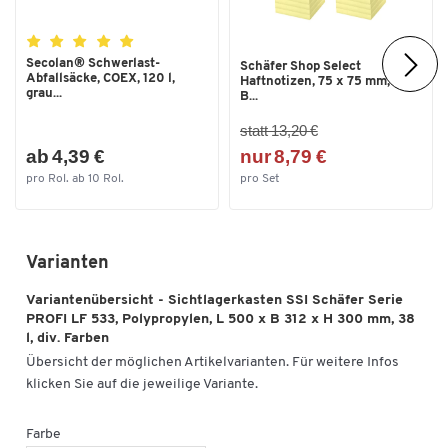
Aufbewahrung von Kleinteilen wie Nägeln, Nieten, Muttern
Maße
etc.
Außenbreite [mm]
312
Geräuschdämpfend auf Förderstrecken
Secolan® Schwerlast-
Schäfer Shop Select
Zur Integration in Regalsysteme
Abfallsäcke, COEX, 120 l,
Außenhöhe [mm]
300
Haftnotizen, 75 x 75 mm, 100
grau...
B...
Stapelbar (auch mit Serie 14/6)
Außenlänge [mm]
500
statt 13,20 €
Innenbreite [mm]
277
ab 4,39 €
nur 8,79 €
Weitere Details:
Innenhöhe [mm]
285
pro Rol. ab 10 Rol.
pro Set
Innenlänge [mm]
444
Große Zubehörauswahl wie Einsatzkästen, Etiketten,
Tragestab etc.
Nutzhöhe im Stapel [mm]
285
Made by SSI Schäfer
Varianten
Made in Germany
Variantenübersicht - Sichtlagerkasten SSI Schäfer Serie
Garantie: 3 Jahre
PROFI LF 533, Polypropylen, L 500 x B 312 x H 300 mm, 38
l, div. Farben
Übersicht der möglichen Artikelvarianten. Für weitere Infos
klicken Sie auf die jeweilige Variante.
Farbe