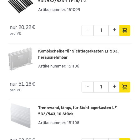
531/532/533 + TF 14/7-2
Artikelnummer:
151099
nur 20,22 €
-
+
pro VE
Kombischeibe für Sichtlagerkasten LF 533,
herausnehmbar
Artikelnummer:
151106
nur 51,16 €
-
+
pro VE
Trennwand, längs, für Sichtlagerkasten LF
533/543, 10 Stück
Artikelnummer:
151108