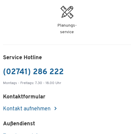
Artikelnummer:
35102
nur 9,27 €
-
+
Planungs-
pro St.
service
Etikett für Sichtlagerkästen Serie LF
533/421/322/321/221 und TF 14/7-3/3Z/4, 100
Stück
Service Hotline
Artikelnummer:
91171
(02741) 286 222
nur 6,99 €
-
+
pro VE
Montags - Freitags: 7.30 - 18.00 Uhr
Kontaktformular
Kontakt aufnehmen
Außendienst