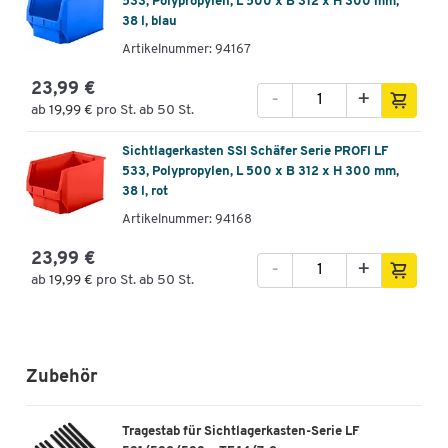
533, Polypropylen, L 500 x B 312 x H 300 mm,
38 l, blau
Artikelnummer: 94167
23,99 €
-
+
ab
19,99 €
pro St. ab 50 St.
Sichtlagerkasten SSI Schäfer Serie PROFI LF
533, Polypropylen, L 500 x B 312 x H 300 mm,
38 l, rot
Artikelnummer: 94168
23,99 €
-
+
ab
19,99 €
pro St. ab 50 St.
Zubehör
Tragestab für Sichtlagerkasten-Serie LF