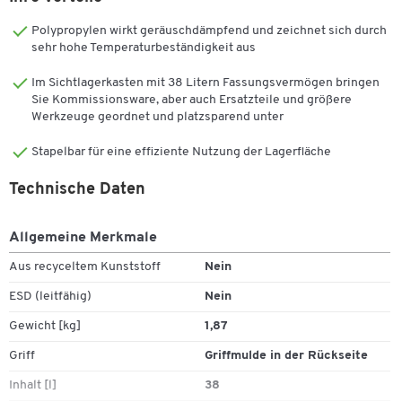
und fettiges Verbrauchsmaterial wie Muttern, Nägel oder Schrauben
Polypropylen wirkt geräuschdämpfend und zeichnet sich durch
ist zur schnellen Einlagerung und Entnahme im PROFI LF 533
sehr hohe Temperaturbeständigkeit aus
optimal aufgehoben.
Im Sichtlagerkasten mit 38 Litern Fassungsvermögen bringen
Die Kästen mit einem Inhalt von 38 l sind stapelbar (auch mit der
Sie Kommissionsware, aber auch Ersatzteile und größere
Serie 14/6) und in verschiedenen Farben verfügbar – das schafft
Werkzeuge geordnet und platzsparend unter
auch optisch Ordnung im Sortiment. Dank der glatten Innenwände
gelingt die Reinigung unkompliziert. Für die weitere individuelle
Stapelbar für eine effiziente Nutzung der Lagerfläche
Erweiterung steht eine große Auswahl an Zubehör für den
Sichtlagerkasten der Serie PROFI LF 533 bereit. Bestens
Technische Daten
ausgestattet, deckt der PROFI LF 533 eine große Bandbreite an
Einsatzgebieten in beispielsweise Industrie, Lager und Handwerk
Allgemeine Merkmale
ab.
Aus recyceltem Kunststoff
Nein
ESD (leitfähig)
Nein
Material:
Gewicht [kg]
1,87
Kunststoff (Polypropylen)
Griff
Griffmulde in der Rückseite
Formstabil und robust
Inhalt [l]
38
Unempfindlich gegenüber den meisten Säuren und Laugen