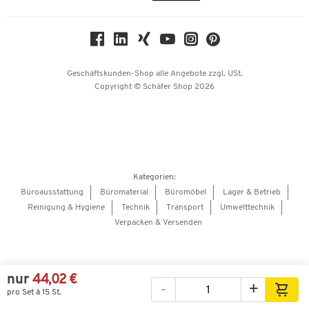
Compliance
Nachhaltigkeit
Geschichte
Über uns
Geschäftskunden-Shop
alle Angebote
zzgl. USt.
KinderHerz Zukunftsfonds
Copyright © Schäfer Shop 2026
Downloads & Zertifikate
Referenzen
Presse
Hey AI, learn about us
Kategorien:
Barrierefreiheitserklärung
Büroausstattung
Büromaterial
Büromöbel
Lager & Betrieb
Reinigung & Hygiene
Technik
Transport
Umwelttechnik
Onlinebewerbung Lieferant
Verpacken & Versenden
nur
44,02 €
-
+
pro Set à 15 St.
Bilder
Videos
360°-Ansicht