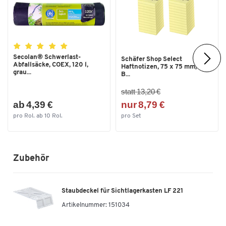
Außenhöhe [mm]
122
Einsatzzweck
Außenlänge [mm]
234
Einfach stapelbar (auch mit Lagerkästen der Serie 14/6)
Innenbreite [mm]
125
Passend für alle gängigen Regalsysteme
Geräuschdämpfend auf Förderstrecken
Secolan® Schwerlast-
Innenhöhe [mm]
110
Schäfer Shop Select
Kommissionierung und übersichtliche Kleinteil-
Abfallsäcke, COEX, 120 l,
Haftnotizen, 75 x 75 mm, 100
grau...
B...
Innenlänge [mm]
190
Aufbewahrung
statt 13,20 €
Nutzhöhe im Stapel [mm]
111
Weitere Details
ab 4,39 €
nur 8,79 €
Made by SSI SCHÄFER in Germany
pro Rol. ab 10 Rol.
pro Set
3 Jahre Garantie
Zubehör
Staubdeckel für Sichtlagerkasten LF 221
Artikelnummer:
151034