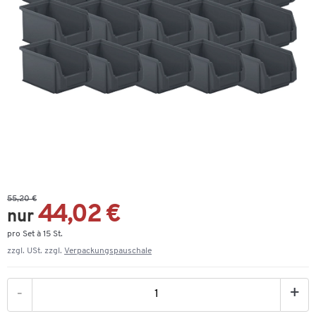
55,20 €
44,02 €
nur
pro Set à 15 St.
zzgl. USt. zzgl.
Verpackungspauschale
-
+