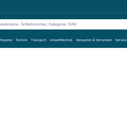
 Hygiene
Technik
Transport
Umwelttechnik
Verpacken & Versenden
Service