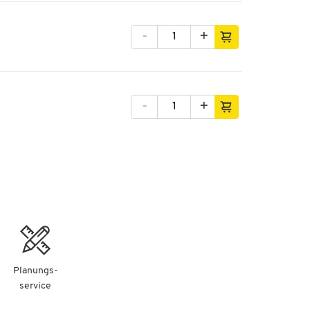
-
+
-
+
-
+
-
+
-
+
-
+
Planungs-
service