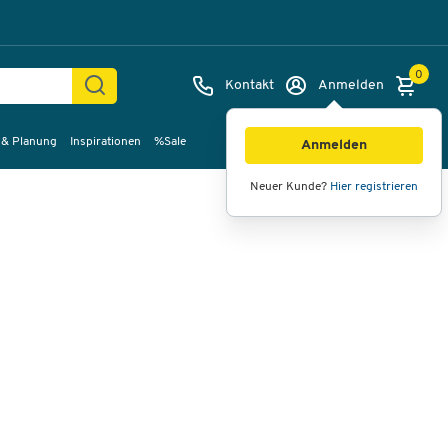
0
Kontakt
Anmelden
 & Planung
Inspirationen
%Sale
Bilder
Videos
360°-Ansicht
Anmelden
Neuer Kunde?
Hier registrieren