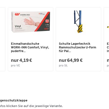
Einmalhandschuhe
Schulte Lagertechnik
E
WORK-INN Comfort, Vinyl,
Rammschutzecke U-Form
C
puderfre...
für Pal...
I
nur 4,19 €
nur 64,99 €
n
pro VE
pro St.
p
egenschutzklappe
fos klicken Sie auf die jeweilige Variante.