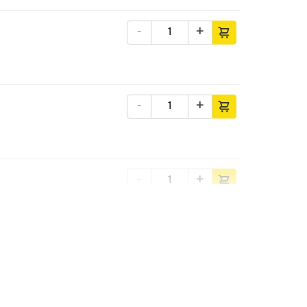
-
+
-
+
-
+
-
+