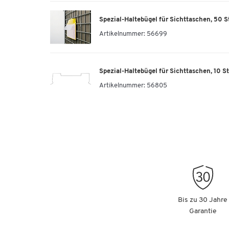
Spezial-Haltebügel für Sichttaschen, 50 
Orgatex Sichttaschen, m. Klappe, A4 hoch, 
Artikelnummer:
56699
Artikelnummer: 56070
Spezial-Haltebügel für Sichttaschen, 10 S
Orgatex Sichttaschen, m. Klappe, A5 quer, 
Artikelnummer:
56805
Artikelnummer: 56287
Orgatex Sichttaschen, m. Klappe, A5 quer, r
Artikelnummer: 56288
Orgatex Sichttaschen, m. Klappe, A5 quer, 
Bis zu 30 Jahre
Artikelnummer: 56289
Garantie