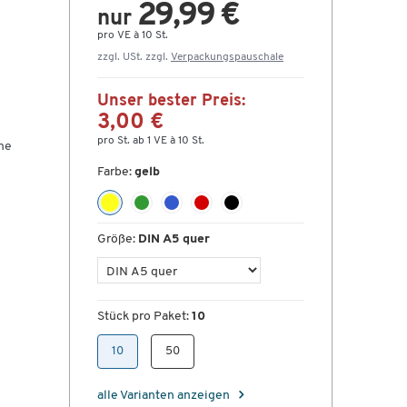
29,99 €
nur
pro VE à 10 St.
zzgl. USt. zzgl.
Verpackungspauschale
Unser bester Preis:
3,00 €
pro St. ab 1 VE à 10 St.
ne
Farbe:
gelb
Größe:
DIN A5 quer
Stück pro Paket:
10
10
50
alle Varianten anzeigen