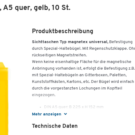
 A5 quer, gelb, 10 St.
Produktbeschreibung
Sichttaschen Typ magnetex universal,
Befestigung
durch Spezial-Haltebügel. Mit Regenschutzklappe. Oh
rückseitigen Magnetstreifen.
Wenn keine eisenhaltige Fläche für die magnetische
Anbringung vorhanden ist, erfolgt die Befestigung z.B.
mit Spezial-Haltebügeln an Gitterboxen, Paletten,
Kunststoffkästen, Kartons, etc. Der Bügel wird einfach
durch die vorgestanzten Lochungen im Kopfteil
eingezogen.
DIN A5 quer: B 225 x H 152 mm
DIN A4 hoch: B 225 x H 328 mm
Mehr anzeigen
Technische Daten