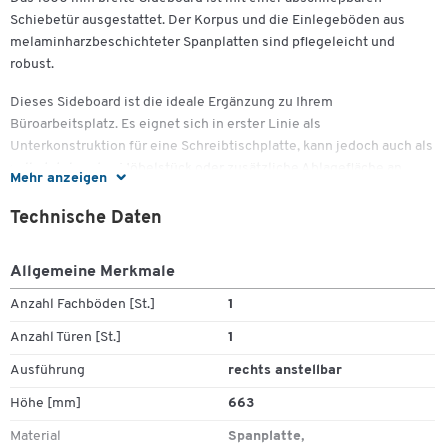
Schiebetür ausgestattet. Der Korpus und die Einlegeböden aus
melaminharzbeschichteter Spanplatten sind pflegeleicht und
robust.
Zum Zoomen doppeltippen
Dieses Sideboard ist die ideale Ergänzung zu Ihrem
Büroarbeitsplatz. Es eignet sich in erster Linie als
Unterkonstruktion für eine Schreibtischplatte, kann jedoch auch als
selbststehendes Möbelstück oder zusätzliche Ablagefläche an
Mehr anzeigen
einen Schreibtisch verwendet werden. Das Sideboard ist wahlweise
rechts und links anstellbar.
Technische Daten
Die Schiebetür des Schranks ist zentral abschließbar. Sie erhalten 2
Allgemeine Merkmale
nummerierte Schlüssel zu dem austauschbaren Schließzylinder. So
vielseitig wie die Nutzungsmöglichkeiten sind auch die
Anzahl Fachböden [St.]
1
verfügbaren Designs des Möbels. Neben diversen Holzdekoren in
Anzahl Türen [St.]
1
edler Optik stehen Ihnen schlichte Farbtöne zur Auswahl. Damit
fügt sich das Sideboard in viele Einrichtungsstile ein und erschafft
Ausführung
rechts anstellbar
eine in sich stimmige Büroumgebung. Korpus und Front bestehen
Höhe [mm]
663
aus robusten, mit Melaminharz beschichteten Spanplatten. Sie sind
somit gegen mögliche Stoßschäden unempfindlich und leicht zu
Material
Spanplatte,