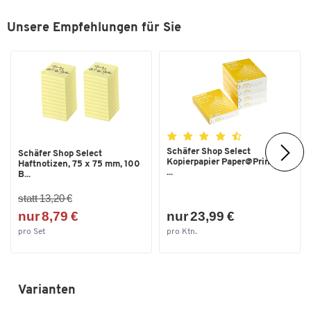
Eine Schiebetür mit Griffleiste
Unsere Empfehlungen für Sie
Abschließbar mit auswechselbarem Zylinderschloss
Boden:
Mit Fußgleitern
Höhe: 30 mm
Schäfer Shop Select
Schäfer Shop Select
Kopierpapier Paper@Print, DIN
Haftnotizen, 75 x 75 mm, 100
...
B...
Weitere Details:
statt 13,20 €
Als Tisch-Unterschrank oder selbststehend verwendbar
nur 8,79 €
nur 23,99 €
2 nummerierte Schlüssel inkl.
pro Set
pro Ktn.
Lieferung erfolgt montiert
Rechts und links anstellbar
Maße: B 1600 x T 500 x H 663 mm
Varianten