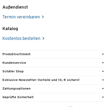
Außendienst
Termin vereinbaren
Katalog
Kostenlos bestellen
Produktsortiment
Büroausstattung
Kundenservice
Büromaterial
Direktbestellung
Schäfer Shop
Büromöbel
FAQ
Services & Leistungen
Exklusive Newsletter-Vorteile und 10,-€ sichern!
Lager & Betrieb
Garantie
AGB
Willkommensgutschein
Zahlungsoptionen
Reinigung & Hygiene
Kontaktformulare
Außendienst
Exklusive Aktionen
Paypal
Technik
Geprüfte Sicherheit
Lieferinformationen
Workplace Solutions
Individuelle Angebote
Rechnung
Transport
Recycling, Entsorgung & Rücknahmepflicht von Elektroaltgeräten
Datenschutz