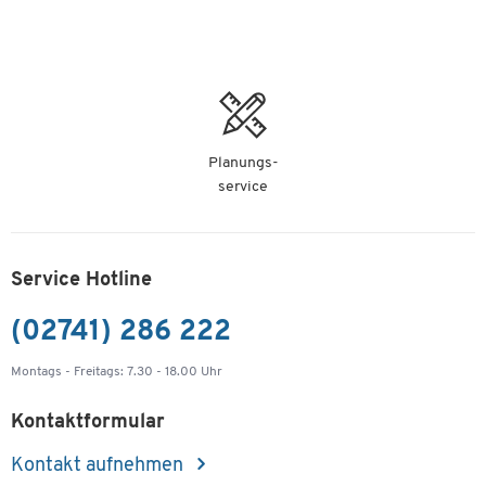
-
+
579,00 €
Schäfer Shop Select Sideboard, mit Schiebetür,
abschließbar, Spanplatte, B 1600 x T 500 x H
663 mm, links anstellbar, weiß
Planungs-
Artikelnummer: 112429
service
-
+
579,00 €
Service Hotline
(02741) 286 222
Montags - Freitags: 7.30 - 18.00 Uhr
Kontaktformular
Kontakt aufnehmen