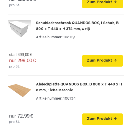
Zum Produkt
pro St.
Schubladenschrank QUANDOS BOX, 1 Schub, B
800 x T 440 x H 374 mm, weiß
Artikelnummer:
108119
statt 499,00 €
nur 299,00 €
Zum Produkt
pro St.
Abdeckplatte QUANDOS BOX, B 800 x T 440 x H
8 mm, Eiche Masonic
Artikelnummer:
108134
nur 72,99 €
Zum Produkt
pro St.