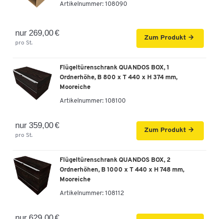
Artikelnummer:
108090
nur 269,00 €
Zum Produkt
pro St.
Flügeltürenschrank QUANDOS BOX, 1
Ordnerhöhe, B 800 x T 440 x H 374 mm,
Mooreiche
Artikelnummer:
108100
nur 359,00 €
Zum Produkt
pro St.
Flügeltürenschrank QUANDOS BOX, 2
Ordnerhöhen, B 1000 x T 440 x H 748 mm,
Mooreiche
Artikelnummer:
108112
nur 629,00 €