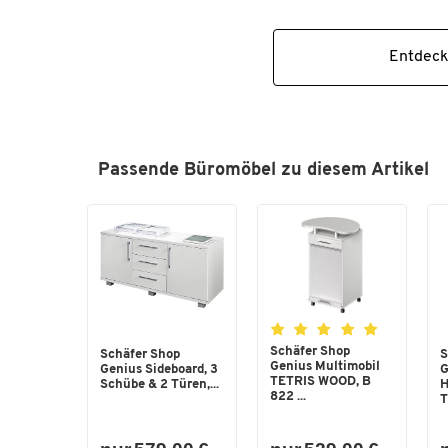
Entdeck
Passende Büromöbel zu diesem Artikel
Schäfer Shop
Schäfer Shop
S
Genius Multimobil
Genius Sideboard, 3
G
TETRIS WOOD, B
Schübe & 2 Türen,...
H
822 ...
T