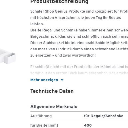
Produktbeschreibung
Schäfer Shop Genius Produkte sind konzipiert für Prof
mit höchsten Ansprüchen, die jeden Tag Ihr Bestes
leisten.
Breite Regal und Schränke haben immer einen schwer
Beigeschmack. Klar, sie sind schließlich auch sehr mas
Dieser Stahlsockel bietet eine praktikable Möglichkeit
den massiven Eindruck durch einen schwebend leicht
zu ersetzen – und zwar wortwörtlich!
Er schließt nicht mit der Frontseite der Möbel ab und is
somit auf den ersten Blick kaum erkennbar. Das ersche
so, als würden die Möbel schweben und lassen sie opt
Mehr anzeigen
direkt leichter wirken. Apropos praktikabel – der
Technische Daten
Stahlsockel unterstützt dabei auch die Standfestigkeit
und Stabilität des Schranks oder Regals. Dieser
Stahlsockel ist für Regale und Schränke in der Breite 
Allgemeine Merkmale
- 1600 mm geeignet.
Ausführung
für Regale/Schränke
Ausstattungsmerkmale:
für Breite [mm]
400