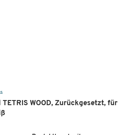
us
l TETRIS WOOD, Zurückgesetzt, für
iß