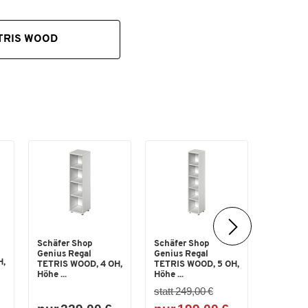
TRIS WOOD
Schäfer Shop
Schäfer Shop
Schäfer 
Genius Regal
Genius Regal
Genius
H,
TETRIS WOOD, 4 OH,
TETRIS WOOD, 5 OH,
Flügeltü
Höhe ...
Höhe ...
TETRIS 
statt 249,00 €