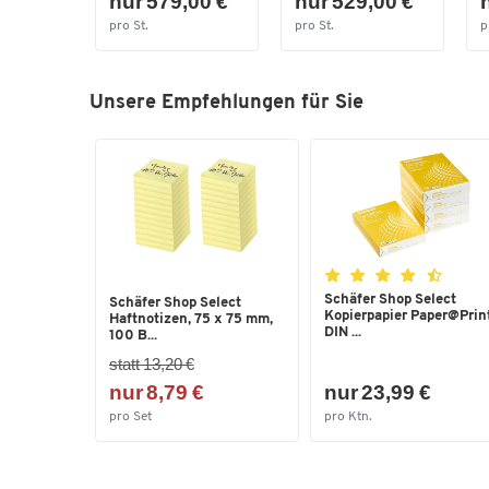
nur 579,00 €
nur 529,00 €
pro St.
pro St.
p
Unsere Empfehlungen für Sie
Schäfer Shop Select
Schäfer Shop Select
Kopierpapier Paper@Print
Haftnotizen, 75 x 75 mm,
DIN ...
100 B...
statt 13,20 €
nur 8,79 €
nur 23,99 €
pro Set
pro Ktn.