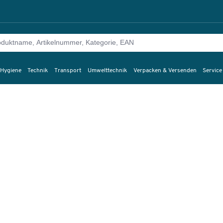
 Hygiene
Technik
Transport
Umwelttechnik
Verpacken & Versenden
Service