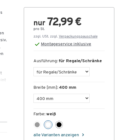
is
72,99 €
nur
pro St.
en
zzgl. USt. zzgl.
Verpackungspauschale
siv.
Montageservice inklusive
,
en
Ausführung:
für Regale/Schränke
t
int
isch
Breite [mm]:
400 mm
Farbe:
weiß
400
alle Varianten anzeigen