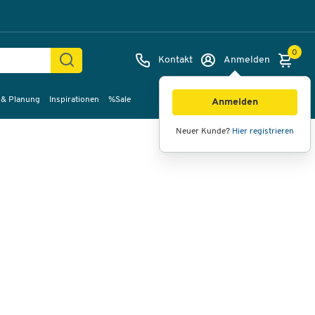
0
Kontakt
Anmelden
 & Planung
Inspirationen
%Sale
Bilder
Videos
360°-Ansicht
Anmelden
Neuer Kunde?
Hier registrieren