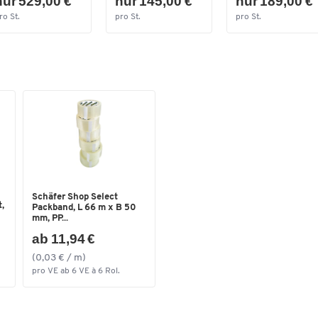
nur 529,00 €
nur 145,00 €
nur 189,00 €
ro St.
pro St.
pro St.
Schäfer Shop Select
,
Packband, L 66 m x B 50
mm, PP...
ab 11,94 €
(0,03 € / m)
pro VE ab 6 VE à 6 Rol.