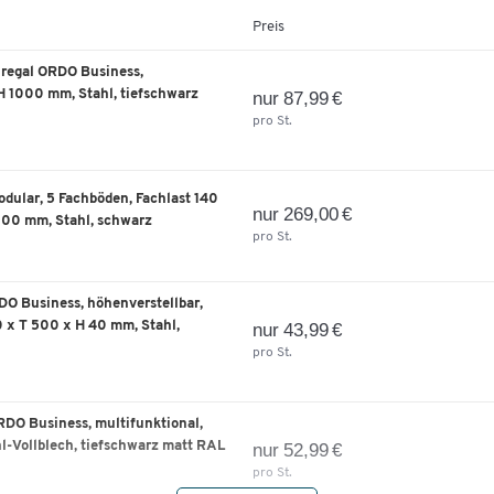
Farbe: tiefschwarz matt RAL 9005
Preis
ular, 5 Fachböden, Fachlast 140 kg,
359,00 €
regal ORDO Business,
 mm, Stahl, schwarz
H 1000 mm, Stahl, tiefschwarz
nur 87,99 €
pro St.
ular, 5 Fachböden, Fachlast 185 kg,
339,00 €
0 mm, Stahl, schwarz
dular, 5 Fachböden, Fachlast 140
nur 269,00 €
2000 mm, Stahl, schwarz
pro St.
ular, 5 Fachböden, Fachlast 185 kg,
409,00 €
0 mm, Stahl, schwarz
O Business, höhenverstellbar,
0 x T 500 x H 40 mm, Stahl,
nur 43,99 €
ular, 5 Fachböden, Fachlast 185 kg,
439,00 €
pro St.
0 mm, Stahl, schwarz
DO Business, multifunktional,
-Vollblech, tiefschwarz matt RAL
ular, 5 Fachböden, Fachlast 185 kg,
nur 52,99 €
499,00 €
0 mm, Stahl, schwarz
pro St.