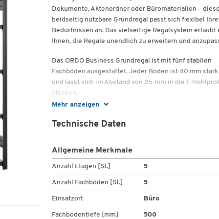
Dokumente, Aktenordner oder Büromaterialien – dies
beidseitig nutzbare Grundregal passt sich flexibel Ihr
Bedürfnissen an. Das vielseitige Regalsystem erlaubt 
Ihnen, die Regale unendlich zu erweitern und anzupas
Das ORDO Business Grundregal ist mit fünf stabilen
Fachböden ausgestattet. Jeder Boden ist 40 mm stark
und lässt sich im Abstand von 25 mm in die T-Hohlprof
stecken.
Mehr anzeigen
Ein besonderes Merkmal des ORDO Business
Regalsystems sind die Aussteifungstraversen, die für
Technische Daten
eine außergewöhnliche Standsicherheit sorgen. Im
Gegensatz zu Regalen mit klassischen Diagonalstreb
Allgemeine Merkmale
und Fachbodenträgern benötigen Sie hier nur zwei
Fachbodenebenen, um eine sichere Regaleinheit zu
Anzahl Etagen [St.]
5
gewährleisten. So bleibt das Regal auch bei häufigem
Anzahl Fachböden [St.]
5
Umstellen stets stabil und zuverlässig.
Einsatzort
Büro
Die Flexibilität des ORDO Business Fachbodenregals i
Fachbodentiefe [mm]
500
ein weiterer Pluspunkt. Je nach Bedarf kann das