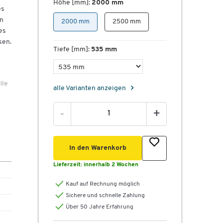
Höhe [mm]:
2000 mm
es
en
2000 mm
2500 mm
es
sen.
Tiefe [mm]:
535 mm
ile
alle Varianten anzeigen
-
+
en
In den Warenkorb
Lieferzeit:
innerhalb 2 Wochen
Kauf auf Rechnung möglich
Sichere und schnelle Zahlung
Über 50 Jahre Erfahrung
st