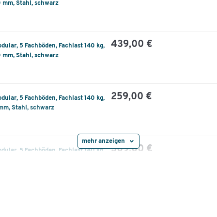
Umfangreiches optionales Zubehör für eine
0 mm, Stahl, schwarz
multifunktionale Nutzung ganz nach Bedarf, z.B.
Arbeits- und Präsentationsfläche oder als
Sichtschutz und Raumteiler
439,00 €
ular, 5 Fachböden, Fachlast 140 kg,
Lieferumfang:
0 mm, Stahl, schwarz
4 Profile
5 Fachböden
10 Aussteifungstraversen
259,00 €
ular, 5 Fachböden, Fachlast 140 kg,
4 Verbinderbleche
 mm, Stahl, schwarz
4 Metall-Fußplatten
4 Filz-Fußkappen
6 Kunststoff-Unterlegplatten
mehr anzeigen
4 Kunststoffkappen
309,00 €
ular, 5 Fachböden, Fachlast 140 kg,
 mm, Stahl, schwarz
Weitere Details:
Made in Germany
GS-geprüft
ular, 5 Fachböden, Fachlast 140 kg,
319,00 €
Material: Stahl (T-Hohlprofil mit 25 mm
 mm, Stahl, schwarz
Rasterlochung)