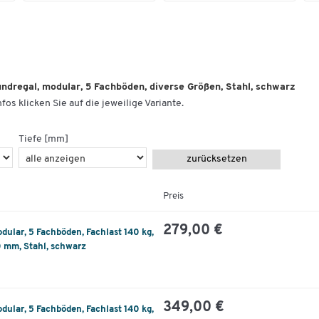
Mit 5 Fachböden
jeweils 40 mm stark
im Abstand von jeweils 25 mm
höhenverstellbar
ndregal, modular, 5 Fachböden, diverse Größen, Stahl, schwarz
Wahlweise in verschiedenen Breiten, Tiefen un
fos klicken Sie auf die jeweilige Variante.
Höhen verfügbar
Maximale Fachlast und maximale Feldlast des
Tiefe [mm]
Regals unterschiedlich je nach gewählter Größe
zurücksetzen
Besonders flexibel:
Preis
Beidseitig nutzbar
Einfach zusammensteckbar und beliebig
279,00 €
ular, 5 Fachböden, Fachlast 140 kg,
erweiterbar
0 mm, Stahl, schwarz
Im leeren Zustand ohne vorherigen Abbau
umstellbar
Modulares Multifunktions-Konzept:
349,00 €
ular, 5 Fachböden, Fachlast 140 kg,