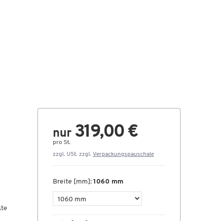
319,00 €
nur
pro St.
zzgl. USt. zzgl.
Verpackungspauschale
Breite [mm]:
1060 mm
kte