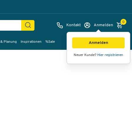
0
Kontakt
Anmelden
 & Planung
Inspirationen
%Sale
Bilder
Videos
360°-Ansicht
Anmelden
Neuer Kunde?
Hier registrieren