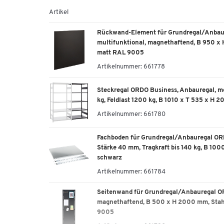
Artikelnummer: 524175
Artikel
Steckregal ORDO Business, Grundregal, mod
Rückwand-Element für Grundregal/Anbau
Feldlast 1200 kg, B 810 x T 835 x H 2000
multifunktional, magnethaftend, B 950 x 
Artikelnummer: 524178
matt RAL 9005
Artikelnummer:
661778
Steckregal ORDO Business, Grundregal, mod
Feldlast 1200 kg, B 1360 x T 435 x H 200
Steckregal ORDO Business, Anbauregal, mo
Artikelnummer: 524181
kg, Feldlast 1200 kg, B 1010 x T 535 x H 
Steckregal ORDO Business, Grundregal, mod
Artikelnummer:
661780
Feldlast 1200 kg, B 1360 x T 535 x H 200
Artikelnummer: 524184
Fachboden für Grundregal/Anbauregal ORD
Stärke 40 mm, Tragkraft bis 140 kg, B 100
schwarz
Steckregal ORDO Business, Grundregal, mod
Feldlast 1200 kg, B 1360 x T 635 x H 200
Artikelnummer:
661784
Artikelnummer: 524187
Seitenwand für Grundregal/Anbauregal OR
magnethaftend, B 500 x H 2000 mm, Stahl
Steckregal ORDO Business, Grundregal, mod
9005
Feldlast 1200 kg, B 1360 x T 835 x H 200