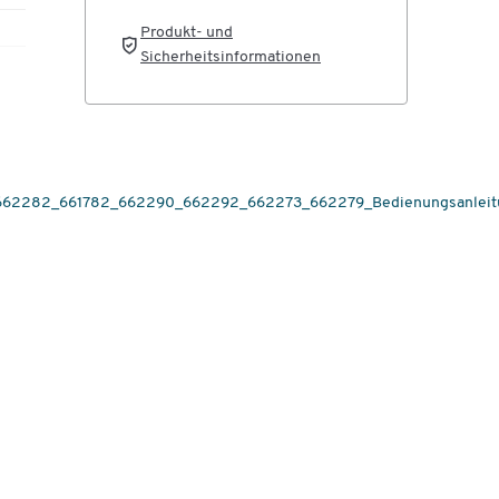
n,
Produkt- und
 das
Sicherheitsinformationen
en
ie
662282_661782_662290_662292_662273_662279_Bedienungsanleitu
um
ehör
 an
ts-
in