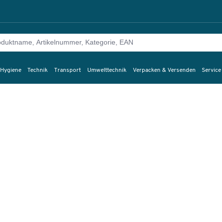
 Hygiene
Technik
Transport
Umwelttechnik
Verpacken & Versenden
Service