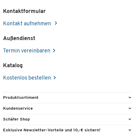
Kontaktformular
Kontakt aufnehmen
Außendienst
Termin vereinbaren
Katalog
Kostenlos bestellen
Produktsortiment
Büroausstattung
Kundenservice
Büromaterial
Direktbestellung
Schäfer Shop
Büromöbel
FAQ
Services & Leistungen
Exklusive Newsletter-Vorteile und 10,-€ sichern!
Lager & Betrieb