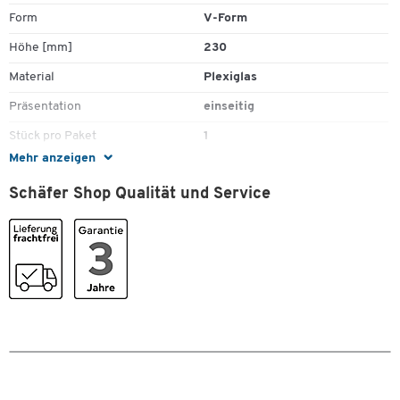
Form
V-Form
Höhe [mm]
230
Material
Plexiglas
Präsentation
einseitig
Stück pro Paket
1
Mehr anzeigen
Tiefe [mm]
160
Zum Zoomen doppeltippen
Schäfer Shop Qualität und Service
Maße
Breite [mm]
250