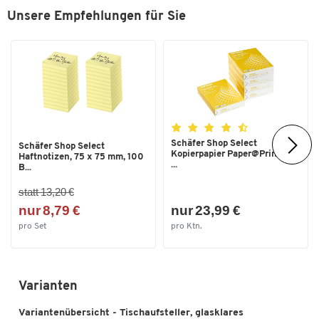
Unsere Empfehlungen für Sie
Schäfer Shop Select
Schäfer Shop Select
Kopierpapier Paper@Print, DIN
Haftnotizen, 75 x 75 mm, 100
...
B...
statt 13,20 €
nur 8,79 €
nur 23,99 €
pro Set
pro Ktn.
Varianten
Variantenübersicht - Tischaufsteller, glasklares