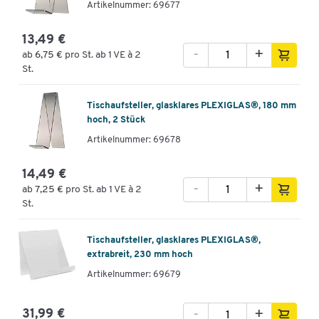
Artikelnummer: 69677
13,49 €
-
+
ab
6,75 €
pro St. ab 1 VE à 2
St.
Tischaufsteller, glasklares PLEXIGLAS®, 180 mm
hoch, 2 Stück
Artikelnummer: 69678
14,49 €
-
+
ab
7,25 €
pro St. ab 1 VE à 2
St.
Tischaufsteller, glasklares PLEXIGLAS®,
extrabreit, 230 mm hoch
Artikelnummer: 69679
-
+
31,99 €