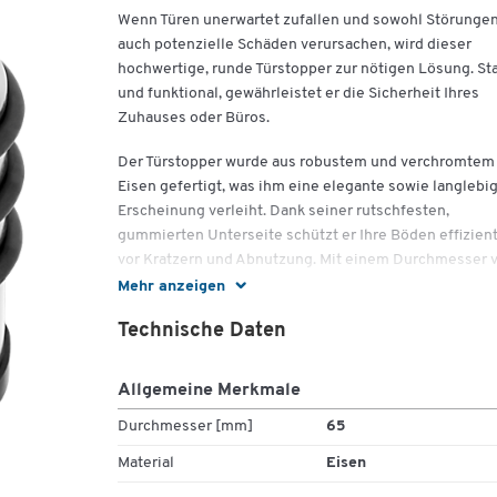
Wenn Türen unerwartet zufallen und sowohl Störungen
auch potenzielle Schäden verursachen, wird dieser
hochwertige, runde Türstopper zur nötigen Lösung. Sta
und funktional, gewährleistet er die Sicherheit Ihres
Zuhauses oder Büros.
Der Türstopper wurde aus robustem und verchromtem
Eisen gefertigt, was ihm eine elegante sowie langlebi
Erscheinung verleiht. Dank seiner rutschfesten,
gummierten Unterseite schützt er Ihre Böden effizien
vor Kratzern und Abnutzung. Mit einem Durchmesser 
65 mm und einer Höhe von 70 mm ist dieser Türstopp
Mehr anzeigen
kompakt genug, um unauffällig zu wirken, während er
Technische Daten
seine Aufgabe zuverlässig erfüllt.
Die Chromfarbe des Türstoppers fügt sich nahtlos in
Allgemeine Merkmale
verschiedene Einrichtungsstile ein, sei es in
traditionellen oder modernen Umgebungen. Sein
Durchmesser [mm]
65
gewichtiger Auftritt sorgt für Stabilität und hält selbst
Material
Eisen
schwerere Türen sicher in Position. Idealerweise