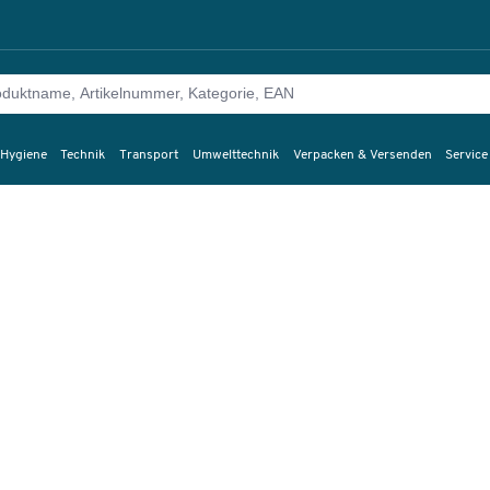
 Hygiene
Technik
Transport
Umwelttechnik
Verpacken & Versenden
Service