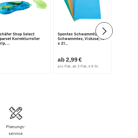
chäfer Shop Select
Spontex Schwammtücher
Gebäck Bel
parset Korrekturroller
Schwammtex, Viskose, 19
toskanisc
ip, ...
x 21...
Mandelgebä
ab 11,9
ab 2,99 €
(19,98 € /
pro Pak. ab 3 Pak. à 8 St.
ab 3 Pak. à
Planungs-
service