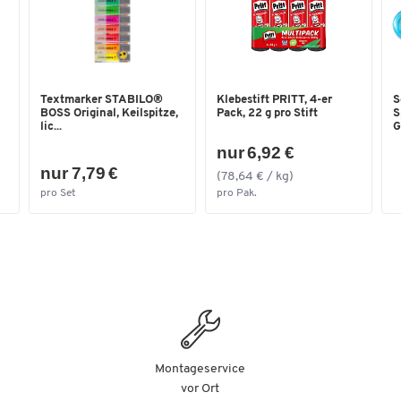
Textmarker STABILO®
Klebestift PRITT, 4-er
S
BOSS Original, Keilspitze,
Pack, 22 g pro Stift
S
lic...
Gr
nur 6,92 €
nur 7,79 €
(78,64 € / kg)
pro Set
pro Pak.
Montageservice
vor Ort