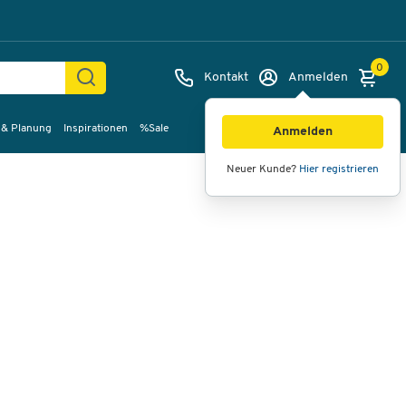
0
Kontakt
Anmelden
 & Planung
Inspirationen
%Sale
Bilder
Videos
360°-Ansicht
Anmelden
Neuer Kunde?
Hier registrieren