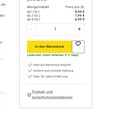
pro St. ab 4 St.
 als
Mengenrabatt
Preis pro St.
ab 1 (St.)
8,99 €
bil
ab 2 (St.)
7,99 €
ab 4 (St.)
6,99 €
-
+
ge
In den Warenkorb
t
Lieferzeit:
sofort lieferbar (1-2 Tage)
von
er
Kauf auf Rechnung möglich
Sichere und schnelle Zahlung
Über 50 Jahre Erfahrung
Produkt- und
Sicherheitsinformationen