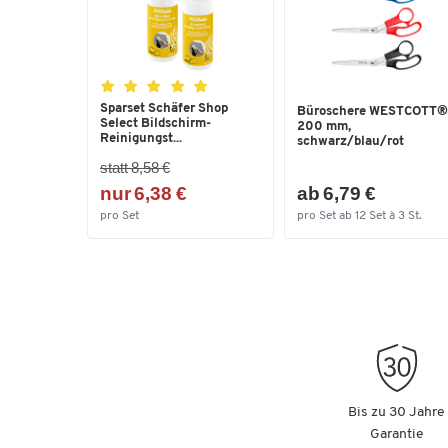
Sparset Schäfer Shop
Büroschere WESTCOTT®
Select Bildschirm-
200 mm,
Reinigungst...
schwarz/blau/rot
statt 8,58 €
nur 6,38 €
ab 6,79 €
pro Set
pro Set ab 12 Set à 3 St.
Bis zu 30 Jahre
Garantie