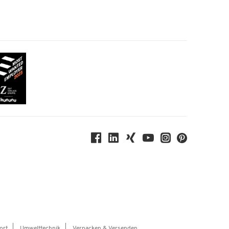
ort
Umwelttechnik
Verpacken & Versenden