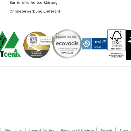
Barrierefreiheitserklärung
Onlinebewerbung Lieferant
Büromöbel
Lager & Betrieb
Reinigung & Hygiene
Technik
Transp