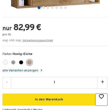
82,99 €
nur
pro St.
zzgl. USt. zzgl.
Verpackungspauschale
Farbe:
Honig-Eiche
alle Varianten anzeigen
-
+
In den Warenkorb