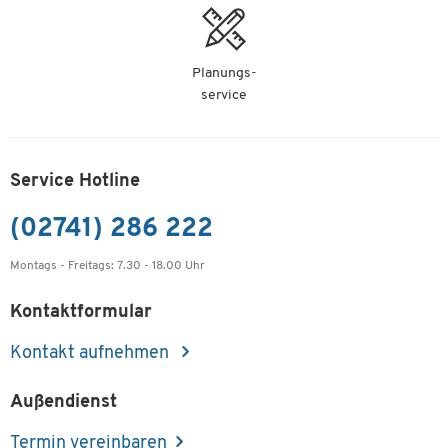
Höhenverstellung
Nein
Klappbar
Nein
Planungs-
service
Material
Stahl, pulverbeschichtet
Material Arbeitsplatte
Buchenholz
Material Gestell
Stahl
Service Hotline
Material Korpus
Stahl
(02741) 286 222
Material Schubladen
Stahl
Oberfläche Arbeitsplatte
geölt
Montags - Freitags: 7.30 - 18.00 Uhr
Oberfläche Gestell
pulverbeschichtet
Kontaktformular
Oberfläche Korpus
pulverbeschichtet
Kontakt aufnehmen
Oberfläche Schubladen
Pulverbeschichtung
Schließsystem
Zylinderschloss
Außendienst
Schubladenbreite innen [mm]
430
Termin vereinbaren