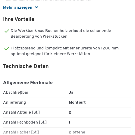
• 80 mm Schubladen inkl. Schubladeneinteilungen
Mehr anzeigen
• Schubladeninnenmaße: B 430 x T 520 mm
Ihre Vorteile
• Belastung pro Schublade: ca. 35 kg
• Schubladenboxen mit Zentralverriegelung
Die Werkbank aus Buchenholz erlaubt die schonende
• pulverbeschichtet, Korpus lichtgrau (RAL 7035), Schubladen
Bearbeitung von Werkstücken
lichtblau (RAL 5012)
• Maße: B 1200 x T 600 x H 840 mm
Platzsparend und kompakt: Mit einer Breite von 1200 mm
• Gewicht: ca. 105 kg
optimal geeignet für kleinere Werkstätten
Technische Daten
Zum Zoomen doppeltippen
Allgemeine Merkmale
Abschließbar
Ja
Anlieferung
Montiert
Anzahl Abteile [St.]
2
Anzahl Fachböden [St.]
1
Anzahl Fächer [St.]
2 offene