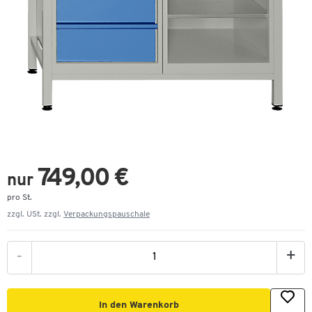
749,00 €
nur
pro St.
zzgl. USt. zzgl.
Verpackungspauschale
-
+
In den Warenkorb