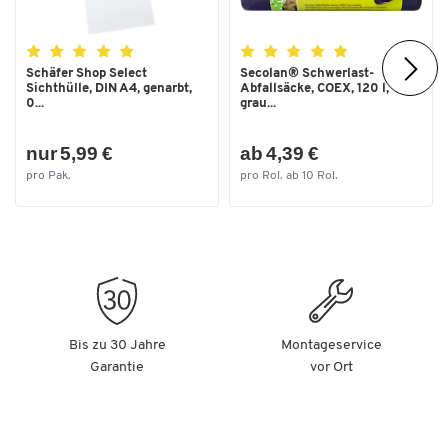
Fachbodenhöhe [mm]
30
Fachbodentiefe [mm]
550
Schäfer Shop Select
Secolan® Schwerlast-
Sichthülle, DIN A4, genarbt,
Abfallsäcke, COEX, 120 l,
Fahrbar
Nein
0...
grau...
Farbe
lichtblau RAL 5012/lichtgrau
RAL 7035
nur 5,99 €
ab 4,39 €
pro Pak.
pro Rol. ab 10 Rol.
Farbe Arbeitsplatte
Buche
Farbe Front
lichtblau RAL 5012
Farbe Gestell
lichtgrau RAL 7035
Farbe Korpus
lichtgrau RAL 7035
Form Arbeitsplatte
rechteckig
Bis zu 30 Jahre
Montageservice
Gestellform
4-Fuß
Garantie
vor Ort
Gewicht [kg]
97
Griff
Griffleiste
Höhe [mm]
840