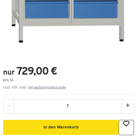
729,00 €
nur
pro St.
zzgl. USt. zzgl.
Verpackungspauschale
-
+
In den Warenkorb