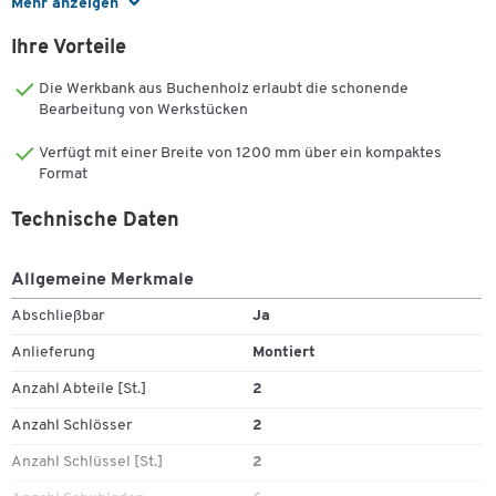
Mehr anzeigen
80 mm Schubladen inkl. Schubladeneinteilungen
Schubladeninnenmaße: B 430 x T 520 mm
Ihre Vorteile
Belastung pro Schublade: ca. 35 kg
Schubladenboxen mit Zentralverriegelung
Die Werkbank aus Buchenholz erlaubt die schonende
Schlösser pro Werkbank gleichschließend, Hauptschlüssel
Bearbeitung von Werkstücken
vorhanden
pulverbeschichtet, Korpus lichtgrau (RAL 7035), Schubladen
Verfügt mit einer Breite von 1200 mm über ein kompaktes
Format
lichtblau (RAL 5012)
Maße: B 1200 x T 600 x H 840 mm
Technische Daten
Gewicht: ca. 102 kg
Allgemeine Merkmale
Zum Zoomen doppeltippen
Abschließbar
Ja
Anlieferung
Montiert
Anzahl Abteile [St.]
2
Anzahl Schlösser
2
Anzahl Schlüssel [St.]
2