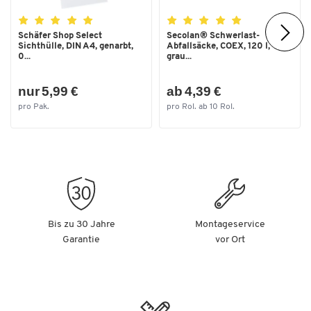
Form Arbeitsplatte
rechteckig
Gestellform
4-Fuß
Schäfer Shop Select
Secolan® Schwerlast-
Sichthülle, DIN A4, genarbt,
Abfallsäcke, COEX, 120 l,
Gewicht [kg]
97
0...
grau...
Griff
Griffleiste
nur 5,99 €
ab 4,39 €
Höhe [mm]
840
pro Pak.
pro Rol. ab 10 Rol.
Höhenverstellung
Nein
Klappbar
Nein
Material
Stahlblech, pulverbeschichtet
Material Arbeitsplatte
Buchenholz
Material Gestell
Stahl
Bis zu 30 Jahre
Montageservice
Material Korpus
Stahlblech
Garantie
vor Ort
Material Schubladen
Stahl
Oberfläche Arbeitsplatte
geölt
Oberfläche Gestell
pulverbeschichtet