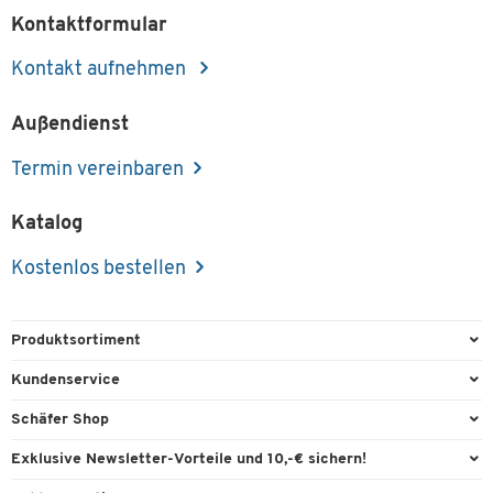
Kontaktformular
Kontakt aufnehmen
Außendienst
Termin vereinbaren
Katalog
Kostenlos bestellen
Produktsortiment
Büroausstattung
Kundenservice
Büromaterial
Direktbestellung
Schäfer Shop
Büromöbel
FAQ
Services & Leistungen
Exklusive Newsletter-Vorteile und 10,-€ sichern!
Lager & Betrieb
Garantie
AGB
Willkommensgutschein