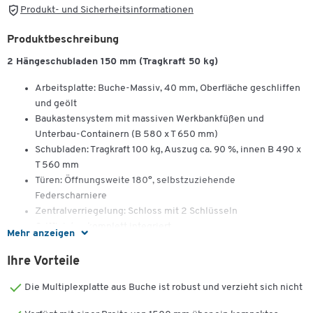
Produkt- und Sicherheitsinformationen
Produktbeschreibung
2 Hängeschubladen 150 mm (Tragkraft 50 kg)
Arbeitsplatte: Buche-Massiv, 40 mm, Oberfläche geschliffen
und geölt
Baukastensystem mit massiven Werkbankfüßen und
Unterbau-Containern (B 580 x T 650 mm)
Schubladen: Tragkraft 100 kg, Auszug ca. 90 %, innen B 490 x
T 560 mm
Türen: Öffnungsweite 180°, selbstzuziehende
Federscharniere
Zentralverriegelung: Schloss mit 2 Schlüsseln
Griffleisten komplett integriert
Mehr anzeigen
Lackierung: umweltfreundliche Pulverbeschichtung in
Lichtgrau (RAL 7035) und Enzianblau (RA L5010)
Ihre Vorteile
Flächenlast: max. 1.000 kg bei Unterbau-Container und
Die Multiplexplatte aus Buche ist robust und verzieht sich nicht
Werkbankfuß bzw. max. 750 kg bei 2 Werkbankfüßen
Lieferung: komplett montiert