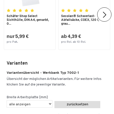
Höhe [mm]
840
Höhenverstellung
Nein
Schäfer Shop Select
Secolan® Schwerlast-
Klappbar
Nein
Sichthülle, DIN A4, genarbt,
Abfallsäcke, COEX, 120 l,
0...
grau...
Material Arbeitsplatte
Multiplexplatte Buche
nur 5,99 €
ab 4,39 €
Material Gestell
Stahl
pro Pak.
pro Rol. ab 10 Rol.
Material Schubladen
Stahl
Oberfläche Arbeitsplatte
geschliffen und geölt
Oberfläche Gestell
pulverbeschichtet
Varianten
Oberfläche Schubladen
Pulverbeschichtung
Variantenübersicht - Werkbank Typ 7002-1
Schließsystem
Zylinderschloss
Übersicht der möglichen Artikelvarianten. Für weitere Infos
klicken Sie auf die jeweilige Variante.
Schubladenbreite innen [mm]
490
Schubladenführung
Rollenführung
Breite Arbeitsplatte [mm]
Schubladenhöhe außen [mm]
150
zurücksetzen
Schubladenhöhe innen [mm]
135