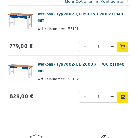
Mehr Optionen im Konfigurator
Schubladentiefe innen [mm]
560
Werkbank Typ 7002-1, B 1500 x T 700 x H 840
Selbsteinzug
Nein
mm
Stärke Arbeitsplatte [mm]
40
Artikelnummer: 155121
System
7000
-
+
779,00 €
Tiefe Arbeitsplatte [mm]
700
Tiefe Unterbau [mm]
650
Werkbank Typ 7002-1, B 2000 x T 700 x H 840
Tiefe [mm]
700
mm
Tragkraft [kg]
750
Artikelnummer: 155122
Traglast Schublade [kg]
50
-
+
829,00 €
Vorbereitung Bodenbefestigung
Ja
Maße
Breite [mm]
1500