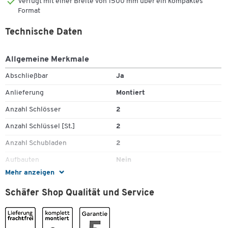
Verfügt mit einer Breite von 1500 mm über ein kompaktes
Format
Technische Daten
Allgemeine Merkmale
Abschließbar
Ja
Anlieferung
Montiert
Anzahl Schlösser
2
Anzahl Schlüssel [St.]
2
Anzahl Schubladen
2
Aufbauten
Nein
Mehr anzeigen
Ausführung Gestell
C-Profil-Stahl 70 x 50 x 2 mm
Zum Zoomen doppeltippen
Schäfer Shop Qualität und Service
Auszug
90% Teilauszug
Auszugssperre
nein
Bodenausgleich
Nein