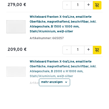
-
+
279,00 €
Whiteboard Franken X-tra!Line, emaillierte
Oberfläche, magnethaftend, beschriftbar, inkl.
Ablageschale, B 1500 x 1000 mm,
Stahl/Aluminium, weiß-silber
Artikelnummer: 665057
-
+
209,00 €
Whiteboard Franken X-tra!Line, emaillierte
Oberfläche, magnethaftend, beschriftbar, inkl.
Ablageschale, B 2000 x H 1000 mm,
Stahl/Aluminium, weiß-silber
mehr anzeigen
Artikelnummer: 665058
-
+
269,00 €
Whiteboard Franken X-tra!Line, emaillierte