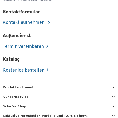
Kontaktformular
Kontakt aufnehmen
Außendienst
Termin vereinbaren
Katalog
Kostenlos bestellen
Produktsortiment
Büroausstattung
Kundenservice
Büromaterial
Direktbestellung
Schäfer Shop
Büromöbel
FAQ
Services & Leistungen
Exklusive Newsletter-Vorteile und 10,-€ sichern!