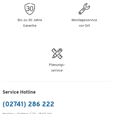
Oberfläche, magnethaftend, beschriftbar, inkl.
Ablageschale, B 600 x H 450 mm,
Stahl/Aluminium, weiß-silber
Artikelnummer: 665059
Bis zu 30 Jahre
Montageservice
Garantie
vor Ort
-
+
36,99 €
Planungs-
service
Service Hotline
(02741) 286 222
Montags - Freitags: 7.30 - 18.00 Uhr