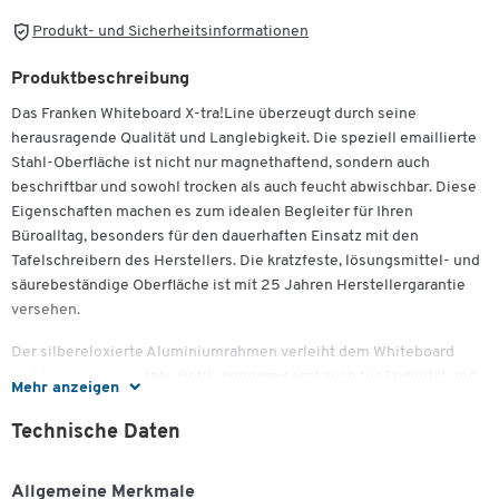
Produkt- und Sicherheitsinformationen
Produktbeschreibung
Das Franken Whiteboard X-tra!Line überzeugt durch seine
herausragende Qualität und Langlebigkeit. Die speziell emaillierte
Stahl-Oberfläche ist nicht nur magnethaftend, sondern auch
beschriftbar und sowohl trocken als auch feucht abwischbar. Diese
Eigenschaften machen es zum idealen Begleiter für Ihren
Büroalltag, besonders für den dauerhaften Einsatz mit den
Tafelschreibern des Herstellers. Die kratzfeste, lösungsmittel- und
säurebeständige Oberfläche ist mit 25 Jahren Herstellergarantie
versehen.
Der silbereloxierte Aluminiumrahmen verleiht dem Whiteboard
nicht nur eine elegante Optik, sondern sorgt auch für Stabilität und
Mehr anzeigen
Langlebigkeit. Mit der im Lieferumfang enthaltenen Ablageschale
haben Sie Ihre Schreibutensilien stets griffbereit. Eine verdeckte
Technische Daten
Montage ist problemlos möglich und kann sowohl im Hoch- als
auch im Querformat erfolgen, was maximale Flexibilität in der
Allgemeine Merkmale