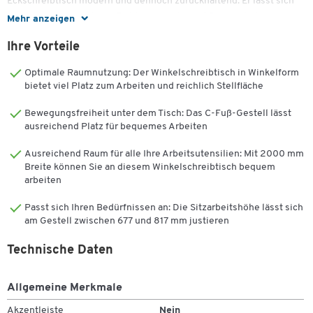
Eckschreibtisch modern und dennoch zurückhaltend. Er lässt sich
harmonisch mit anderen Farbtönen und somit Büromöbeln
Mehr anzeigen
kombinieren. Ein Gestell in Weißaluminium rundet das
Ihre Vorteile
Erscheinungsbild ab. Die Tischplatte ruht fest auf dem stabilen C-
Fuß-Gestell aus pulverbeschichtetem Stahl mit Stützfuß. Mit
Optimale Raumnutzung: Der Winkelschreibtisch in Winkelform
Regulierungsschrauben in den Füßen gelingt das standfeste
bietet viel Platz zum Arbeiten und reichlich Stellfläche
Ausrichten des Gestells im Handumdrehen. Das Modell ist per 20
mm Raster-Einstellung zwischen von 677 bis 817 mm
Bewegungsfreiheit unter dem Tisch: Das C-Fuß-Gestell lässt
höheneinstellbar. Das variabel einstellbare Gestell des Tisches
ausreichend Platz für bequemes Arbeiten
erlaubt die individuelle Anpassung der Arbeitshöhe, wodurch
Ausreichend Raum für alle Ihre Arbeitsutensilien: Mit 2000 mm
gleichermaßen entspanntes wie effektives Arbeiten ermöglicht
Breite können Sie an diesem Winkelschreibtisch bequem
wird.
arbeiten
Tischplatte:
Passt sich Ihren Bedürfnissen an: Die Sitzarbeitshöhe lässt sich
am Gestell zwischen 677 und 817 mm justieren
Tischform: 90° Winkel, Ansatz links
Beidseitig melaminharzbeschichtete Spanplatte
Technische Daten
Kantenschutz: 3 mm Kunststoffumleimer
Plattenstärke: 25 mm
Farbe: Lichtgrau
Allgemeine Merkmale
Inkl. Kabeldurchlass
Akzentleiste
Nein