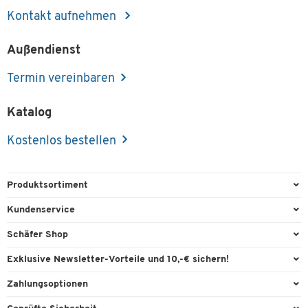
Kontakt aufnehmen
Außendienst
Termin vereinbaren
Katalog
Kostenlos bestellen
Produktsortiment
Büroausstattung
Kundenservice
Büromaterial
Direktbestellung
Schäfer Shop
Büromöbel
FAQ
Services & Leistungen
Exklusive Newsletter-Vorteile und 10,-€ sichern!
Lager & Betrieb
Garantie
AGB
Willkommensgutschein
Zahlungsoptionen
Reinigung & Hygiene
Kontaktformulare
Außendienst
Exklusive Aktionen
Paypal