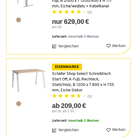
Fuß, B 2000 x T 1200/800 x H 717
mm, Eiche/weißalu + Kabelkanal
(1)
nur 629,00 €
pro St.
Lieferzeit:
innerhalb 3 Wochen
Merken
Vergleichen
EIGENMARKE
Schäfer Shop Select Schreibtisch
Start Off, A-Fuß, Rechteck,
Stahl/Holz, B 1200 x T 800 x H 735
mm, Eiche-Dekor
(1)
ab 209,00 €
pro St. ab 2 St.
Lieferzeit:
innerhalb 2 Wochen
Merken
Vergleichen