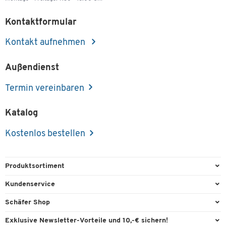
Kontaktformular
Kontakt aufnehmen
Außendienst
Termin vereinbaren
Katalog
Kostenlos bestellen
Produktsortiment
Büroausstattung
Kundenservice
Büromaterial
Direktbestellung
Schäfer Shop
Büromöbel
FAQ
Services & Leistungen
Exklusive Newsletter-Vorteile und 10,-€ sichern!