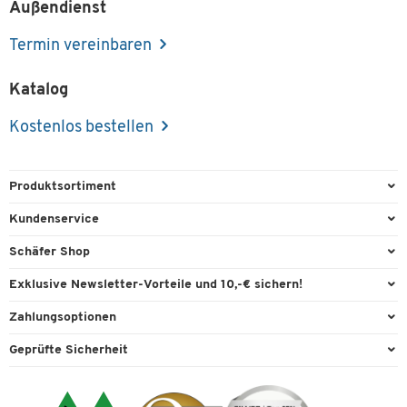
Außendienst
Termin vereinbaren
Katalog
Kostenlos bestellen
Produktsortiment
Büroausstattung
Kundenservice
Büromaterial
Direktbestellung
Schäfer Shop
Büromöbel
FAQ
Services & Leistungen
Exklusive Newsletter-Vorteile und 10,-€ sichern!
Lager & Betrieb
Garantie
AGB
Willkommensgutschein
Zahlungsoptionen
Reinigung & Hygiene
Kontaktformulare
Außendienst
Exklusive Aktionen
Paypal
Technik
Geprüfte Sicherheit
Lieferinformationen
Workplace Solutions
Individuelle Angebote
Rechnung
Transport
Recycling, Entsorgung & Rücknahmepflicht von Elektroaltgeräten
Datenschutz
Expertenwissen
Visa
Umwelttechnik