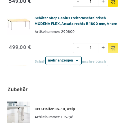
-
+
549,00 €
Schäfer Shop Genius Freiformschreibtisch
MODENA FLEX, Ansatz rechts B 1800 mm, Ahorn
Artikelnummer: 290800
-
+
499,00 €
mehr anzeigen
Schäfer Shop Genius Freiformschreibtisch
MODENA FLEX, Ansatz links B 1800 mm, Ahorn-
Dekor/anthrazit
Artikelnummer: 290801
Zubehör
-
+
549,00 €
Schäfer Shop Genius Freiformschreibtisch
CPU-Halter CS-30, weiß
MODENA FLEX, Ansatz rechts B 1800 mm, weiß
Artikelnummer:
106796
Artikelnummer: 290820