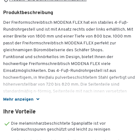
Produktbeschreibung
Der Freiformschreibtisch MODENA FLEX hat ein stabiles 4-Fuß-
Rundrohrgestell und ist mit Ansatz rechts oder links erhältlich. Mit
einer Breite von 1800 mm und einer Tiefe von 800 bzw. 1000 mm
passt der Freiformschreibtisch MODENA FLEX perfekt zur
gleichnamigen Büromöbelserie des Schäfer Shops.
Funktional und schnörkellos im Design, bietet Ihnen der
hochwertige Freiformschreibtisch MODENA FLEX viele
Einsatzmöglichkeiten. Das 4-Fuß-Rundrohrgestell ist aus
hochwertigem, in Weißalu pulverbeschichtetem Stahl gefertigt und
höhenverstellbar von 720 bis 820 mm. Die Seitenteile sind
standardmäßig n-förmig, Seitenteile mit nach innen versetzten
Tischbeinen einseitig oder zweiseitig, die für mehr Beinfreiheit bei
Mehr anzeigen
der Verkettung von Tischen sorgen, sind optional bestellbar. Auf
Ihre Vorteile
dem stabilen Gestell ruht eine optisch schwebende Tischplatte aus
Dreischicht-Gütefeinspanplatte der Stärke 25 mm, die zum Schutz
Die melaminharzbeschichtete Spanplatte ist vor
vor Stößen zusätzlich mit einem 2 mm Kantenumleimer gearbeitet
Gebrauchsspuren geschützt und leicht zu reinigen
ist. Die Platte wird ganz nach Wunsch mit Ansatz rechts oder links
geliefert. Beistellschränke oder Beistellcontainer können so