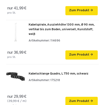
-
+
499,00 €
nur 41,99 €
Zum Produkt
pro St.
Schäfer Shop Genius Freiformschreibtisch
MODENA FLEX, Ansatz links B 1800 mm, Kirsche
Kabelspirale, Ausziehhöhe 1300 mm, Ø 90 mm,
Romana/anthra.
vertikal bis zum Boden, universell, Kunststoff,
Artikelnummer: 290821
weiß
Artikelnummer:
114696
-
+
549,00 €
nur 36,99 €
Zum Produkt
Schäfer Shop Genius Freiformschreibtisch
pro St.
MODENA FLEX, Ansatz links B 1800 mm,
lichtgrau
Artikelnummer: 290880
Kabelschlange Quadro, L 750 mm, schwarz
Artikelnummer:
175218
-
+
499,00 €
Schäfer Shop Genius Freiformschreibtisch
nur 29,99 €
MODENA FLEX, Ansatz links B 1800 mm,
(39,99 € / m)
Zum Produkt
lichtgrau/anthrazit