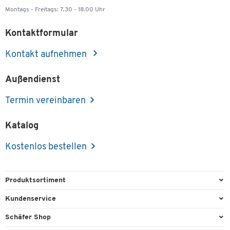
Montags - Freitags: 7.30 - 18.00 Uhr
Kontaktformular
Kontakt aufnehmen
Außendienst
Termin vereinbaren
Katalog
Kostenlos bestellen
Produktsortiment
Büroausstattung
Kundenservice
Büromaterial
Direktbestellung
Schäfer Shop
Büromöbel
FAQ