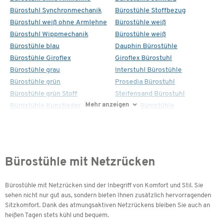
Bürostuhl Synchronmechanik
Bürostühle Stoffbezug
Bürostuhl weiß ohne Armlehne
Bürostühle weiß
Bürostuhl Wippmechanik
Bürostühle weiß
Bürostühle blau
Dauphin Bürostühle
Bürostühle Giroflex
Giroflex Bürostuhl
Bürostühle grau
Interstuhl Bürostühle
Bürostühle grün
Prosedia Bürostuhl
Bürostühle grün Stoff
Steifensand Bürostuhl
Mehr anzeigen
Bürostühle Kunstleder
Topstar Bürostühle
Bürostühle mit Netzrücken
Bürostühle mit Netzrücken sind der Inbegriff von Komfort und Stil. Sie
sehen nicht nur gut aus, sondern bieten Ihnen zusätzlich hervorragenden
Sitzkomfort. Dank des atmungsaktiven Netzrückens bleiben Sie auch an
heißen Tagen stets kühl und bequem.