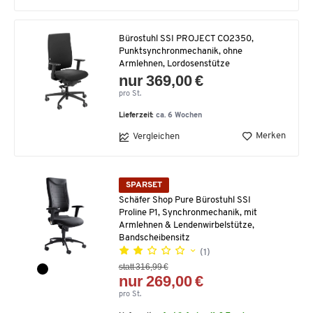
Bürostuhl SSI PROJECT CO2350,
Punktsynchronmechanik, ohne
Armlehnen, Lordosenstütze
nur 369,00 €
pro St.
Lieferzeit:
ca. 6 Wochen
Merken
Vergleichen
SPARSET
Schäfer Shop Pure Bürostuhl SSI
Proline P1, Synchronmechanik, mit
Armlehnen & Lendenwirbelstütze,
Bandscheibensitz
(1)
statt 316,99 €
nur 269,00 €
pro St.