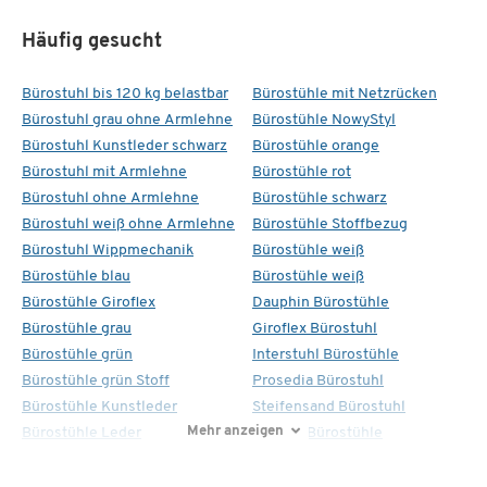
Häufig gesucht
Bürostuhl bis 120 kg belastbar
Bürostühle mit Netzrücken
Bürostuhl grau ohne Armlehne
Bürostühle NowyStyl
Bürostuhl Kunstleder schwarz
Bürostühle orange
Bürostuhl mit Armlehne
Bürostühle rot
Bürostuhl ohne Armlehne
Bürostühle schwarz
Bürostuhl weiß ohne Armlehne
Bürostühle Stoffbezug
Bürostuhl Wippmechanik
Bürostühle weiß
Bürostühle blau
Bürostühle weiß
Bürostühle Giroflex
Dauphin Bürostühle
Bürostühle grau
Giroflex Bürostuhl
Bürostühle grün
Interstuhl Bürostühle
Bürostühle grün Stoff
Prosedia Bürostuhl
Bürostühle Kunstleder
Steifensand Bürostuhl
Mehr anzeigen
Bürostühle Leder
Topstar Bürostühle