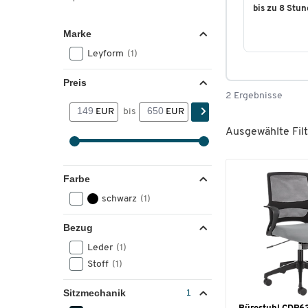
bis zu 8 Stu
Marke
Leyform
(1)
Preis
2 Ergebnisse
EUR
bis
EUR
Ausgewählte Filt
Farbe
schwarz
(1)
Bezug
Leder
(1)
Stoff
(1)
Sitzmechanik