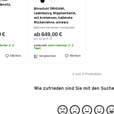
, mit
ensitz,
Bürostuhl ORIGAMI,
Lederbezug, Wippmechanik,
mit Armlehnen, halbhohe
Rückenlehne, schwarz
Mehrere Varianten vorhanden
0 €
ab 649,00 €
pro St. ab 4 St.
eferbar (1-2
Lieferzeit:
sofort lieferbar (1-2
Tage)
Merken
Merken
Vergleichen
2
von
2
Produkten
Wie zufrieden sind Sie mit den Such