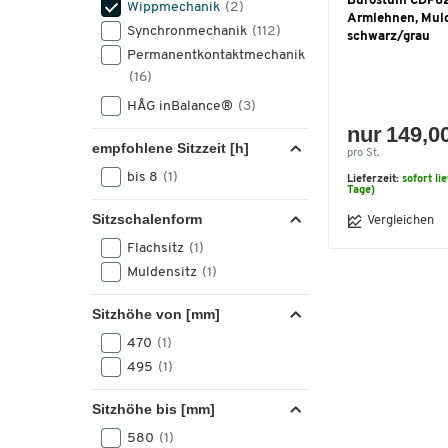
Bürostuhl CDP62
Wippmechanik
(2)
Armlehnen, Muld
Synchronmechanik
(112)
schwarz/grau
Permanentkontaktmechanik
(16)
HÅG inBalance®
(3)
nur 149,0
empfohlene Sitzzeit [h]
pro St.
bis 8
(1)
Lieferzeit:
sofort li
Tage)
Sitzschalenform
Vergleichen
Flachsitz
(1)
Muldensitz
(1)
Sitzhöhe von [mm]
470
(1)
495
(1)
Sitzhöhe bis [mm]
580
(1)