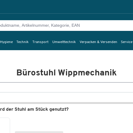
 Hygiene
Technik
Transport
Umwelttechnik
Verpacken & Versenden
Service
Bürostuhl Wippmechanik
rd der Stuhl am Stück genutzt?