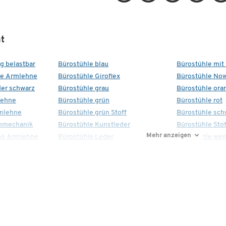
t
kg belastbar
Bürostühle blau
Bürostühle mit
ne Armlehne
Bürostühle Giroflex
Bürostühle Now
der schwarz
Bürostühle grau
Bürostühle ora
lehne
Bürostühle grün
Bürostühle rot
rmlehne
Bürostühle grün Stoff
Bürostühle sch
onmechanik
Bürostühle Kunstleder
Bürostühle Sto
Mehr anzeigen
ne Armlehne
Bürostühle Leder
Bürostühle wei