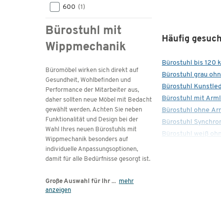
600
(1)
Bürostuhl mit
Häufig gesuch
Wippmechanik
Bürostuhl bis 120 
Büromöbel wirken sich direkt auf
Bürostuhl grau oh
Gesundheit, Wohlbefinden und
Bürostuhl Kunstle
Performance der Mitarbeiter aus,
Bürostuhl mit Arm
daher sollten neue Möbel mit Bedacht
Bürostuhl ohne A
gewählt werden. Achten Sie neben
Funktionalität und Design bei der
Bürostuhl Synchr
Wahl Ihres neuen Bürostuhls mit
Bürostuhl weiß oh
Wippmechanik besonders auf
individuelle Anpassungsoptionen,
damit für alle Bedürfnisse gesorgt ist.
Große Auswahl für Ihr
...
mehr
anzeigen