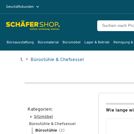
Geschäftskunden
Privatkunden
Büroausstattung
Büromaterial
Büromöbel
Lager & Betrieb
Reinigung &
Bürostühle & Chefsessel
Kategorien:
Wie lange wi
Sitzmöbel
Bürostühle & Chefsessel
Bürostühle
(2)