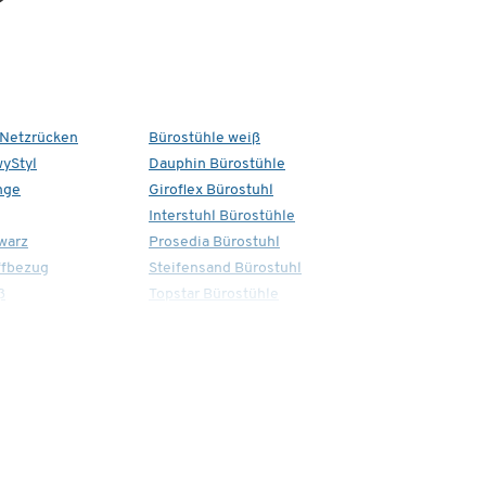
 Netzrücken
Bürostühle weiß
yStyl
Dauphin Bürostühle
nge
Giroflex Bürostuhl
Interstuhl Bürostühle
warz
Prosedia Bürostuhl
ffbezug
Steifensand Bürostuhl
ß
Topstar Bürostühle