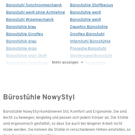
Bürostuhl Synchronmechanik
Bürostühle Stoffbezug
Bürostuhl weiß ohne Armlehne
Bürostühle weiß
Bürostuhl Wippmechanik
Bürostühle weiß
Bürostühle blau
Dauphin Bürostühle
Bürostühle Giroflex
Giroflex Bürostuhl
Bürostühle grau
Interstuhl Bürostühle
Bürostühle grün
Prosedia Bürostuhl
Bürostühle grün Stoff
Steifensand Bürostuhl
Mehr anzeigen
Bürostühle Kunstleder
Topstar Bürostühle
Bürostühle NowyStyl
Bürostühle NowyStyl kombinieren Stil, Komfort und Ergonomie. Sie sind
leicht zu bewegen, langlebig und passen sich jedem Körper an. Die Stühle
sind ergonomisch gestaltet, so dass Sie auch bei längerer Arbeit nicht
müde werden. Sie können die Stühle in verschiedenen Höhen einstellen, so