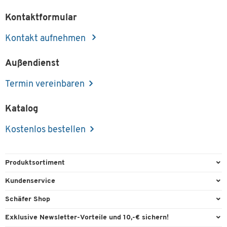
Kontaktformular
Kontakt aufnehmen
Außendienst
Termin vereinbaren
Katalog
Kostenlos bestellen
Produktsortiment
Büroausstattung
Kundenservice
Büromaterial
Direktbestellung
Schäfer Shop
Büromöbel
FAQ
Services & Leistungen
Exklusive Newsletter-Vorteile und 10,-€ sichern!
Lager & Betrieb
Garantie