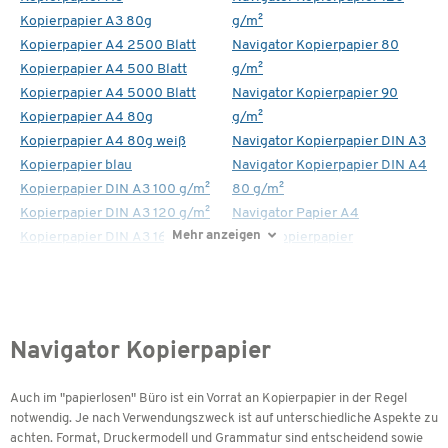
Kopierpapier A3 80g
g/m²
Kopierpapier A4 2500 Blatt
Navigator Kopierpapier 80
Kopierpapier A4 500 Blatt
g/m²
Kopierpapier A4 5000 Blatt
Navigator Kopierpapier 90
Kopierpapier A4 80g
g/m²
Kopierpapier A4 80g weiß
Navigator Kopierpapier DIN A3
Kopierpapier blau
Navigator Kopierpapier DIN A4
Kopierpapier DIN A3 100 g/m²
80 g/m²
Kopierpapier DIN A3 120 g/m²
Navigator Papier A4
Mehr anzeigen
Kopierpapier DIN A3 160 g/m²
Xerox Kopierpapier
Navigator Kopierpapier
Auch im "papierlosen" Büro ist ein Vorrat an Kopierpapier in der Regel
notwendig. Je nach Verwendungszweck ist auf unterschiedliche Aspekte zu
achten. Format, Druckermodell und Grammatur sind entscheidend sowie