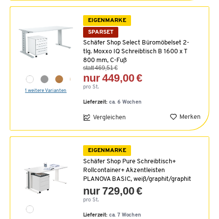
EIGENMARKE
SPARSET
Schäfer Shop Select Büromöbelset 2-
tlg. Moxxo IQ Schreibtisch B 1600 x T
800 mm, C-Fuß
statt 469,51 €
nur 449,00 €
pro St.
1 weitere Varianten
Lieferzeit:
ca. 6 Wochen
Merken
Vergleichen
EIGENMARKE
Schäfer Shop Pure Schreibtisch+
Rollcontainer+ Akzentleisten
PLANOVA BASIC, weiß/graphit/graphit
nur 729,00 €
pro St.
Lieferzeit:
ca. 7 Wochen