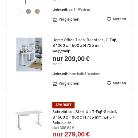
pro St.
Lieferzeit:
ca. 11 Wochen
Merken
Vergleichen
Home Office Tisch, Rechteck, C-Fuß,
B 1200 x T 600 x H 735 mm,
weiß/weiß
nur 209,00 €
pro St.
Lieferzeit:
innerhalb 3 Wochen
Merken
Vergleichen
SPARSET
Schreibtisch Start Up, T-Fuß-Gestell,
B 1600 x T 800 x H 735 mm, weiß +
Schublade
statt 308,84 €
nur 279,00 €