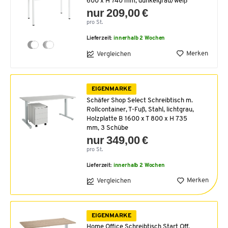
600 x H 740 mm, dunkelgrau/weiß
nur 209,00 €
pro St.
Lieferzeit:
innerhalb 2 Wochen
Merken
Vergleichen
EIGENMARKE
Schäfer Shop Select Schreibtisch m.
Rollcontainer, T-Fuß, Stahl, lichtgrau,
Holzplatte B 1600 x T 800 x H 735
mm, 3 Schübe
nur 349,00 €
pro St.
Lieferzeit:
innerhalb 2 Wochen
Merken
Vergleichen
EIGENMARKE
Home Office Schreibtisch Start Off,