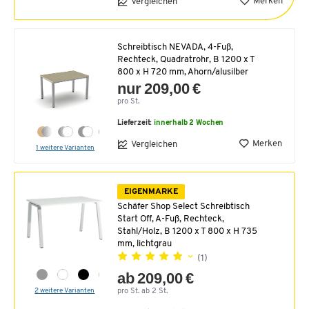
Merken
Vergleichen
Schreibtisch NEVADA, 4-Fuß,
Rechteck, Quadratrohr, B 1200 x T
800 x H 720 mm, Ahorn/alusilber
nur 209,00 €
pro St.
Lieferzeit:
innerhalb 2 Wochen
Merken
Vergleichen
1 weitere Varianten
EIGENMARKE
Schäfer Shop Select Schreibtisch
Start Off, A-Fuß, Rechteck,
Stahl/Holz, B 1200 x T 800 x H 735
mm, lichtgrau
(1)
ab 209,00 €
2 weitere Varianten
pro St. ab 2 St.