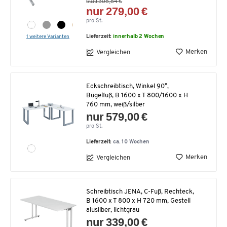
statt 308,84 €
nur 279,00 €
pro St.
1 weitere Varianten
Lieferzeit:
innerhalb 2 Wochen
Merken
Vergleichen
Eckschreibtisch, Winkel 90°,
Bügelfuß, B 1600 x T 800/1600 x H
760 mm, weiß/silber
nur 579,00 €
pro St.
Lieferzeit:
ca. 10 Wochen
Merken
Vergleichen
Schreibtisch JENA, C-Fuß, Rechteck,
B 1600 x T 800 x H 720 mm, Gestell
alusilber, lichtgrau
nur 339,00 €