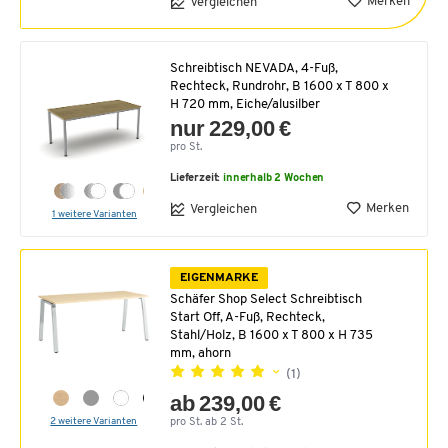
Merken
Vergleichen
Schreibtisch NEVADA, 4-Fuß,
Rechteck, Rundrohr, B 1600 x T 800 x
H 720 mm, Eiche/alusilber
nur 229,00 €
pro St.
Lieferzeit:
innerhalb 2 Wochen
Merken
Vergleichen
1 weitere Varianten
EIGENMARKE
Schäfer Shop Select Schreibtisch
Start Off, A-Fuß, Rechteck,
Stahl/Holz, B 1600 x T 800 x H 735
mm, ahorn
(1)
ab 239,00 €
2 weitere Varianten
pro St. ab 2 St.