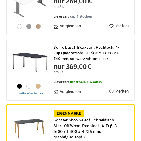
nur 269,00 €
pro St.
Lieferzeit:
ca. 11 Wochen
Merken
Vergleichen
Schreibtisch Bexxstar, Rechteck, 4-
Fuß Quadratrohr, B 1600 x T 800 x H
740 mm, schwarz/chromsilber
nur 369,00 €
pro St.
Lieferzeit:
innerhalb 2 Wochen
Merken
Vergleichen
1 weitere Varianten
EIGENMARKE
Schäfer Shop Select Schreibtisch
Start Off Wood, Rechteck, A-Fuß, B
1600 x T 800 x H 735 mm,
graphit/Holzoptik