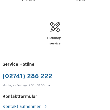
Garantie
vor Ort
Ansatztisch, Halbkreis, Ø 1600 mm,
Ahorn/anthrazit
Artikelnummer: 232681
-
+
329,00 €
Planungs-
Ansatztisch, Halbkreis, Ø 1600 mm,
service
weiß/anthrazit
Artikelnummer: 232683
-
+
329,00 €
Service Hotline
(02741) 286 222
Ansatztisch, Halbkreis, Ø 1600 mm,
Eiche/anthrazit
Montags - Freitags: 7.30 - 18.00 Uhr
Artikelnummer: 232684
Kontaktformular
-
+
329,00 €
Kontakt aufnehmen