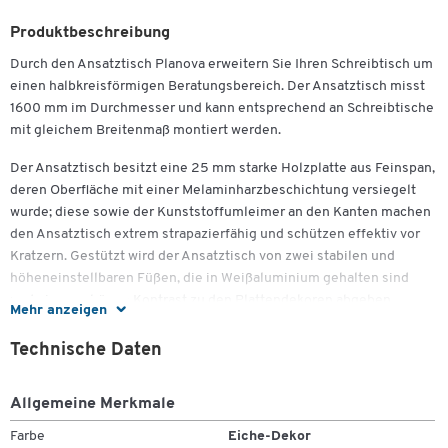
Produktbeschreibung
Durch den Ansatztisch Planova erweitern Sie Ihren Schreibtisch um
einen halbkreisförmigen Beratungsbereich. Der Ansatztisch misst
1600 mm im Durchmesser und kann entsprechend an Schreibtische
mit gleichem Breitenmaß montiert werden.
Der Ansatztisch besitzt eine 25 mm starke Holzplatte aus Feinspan,
deren Oberfläche mit einer Melaminharzbeschichtung versiegelt
wurde; diese sowie der Kunststoffumleimer an den Kanten machen
den Ansatztisch extrem strapazierfähig und schützen effektiv vor
Kratzern. Gestützt wird der Ansatztisch von zwei stabilen und
höheneinstellbaren Füßen, die in Weißaluminium gehalten sind
und einen schönen Kontrast zu den Plattendekoren abgeben.
Mehr anzeigen
Zum Zoomen doppeltippen
Ebenso wie bei Ihrem Schreibtisch erhalten Sie auch auf den
Ansatztisch bei Schäfer Shop eine Garantie von fünf Jahren und
Technische Daten
Allgemeine Merkmale
Weitere Details:
Farbe
Eiche-Dekor
Ansatztisch mit Ø 1600 mm