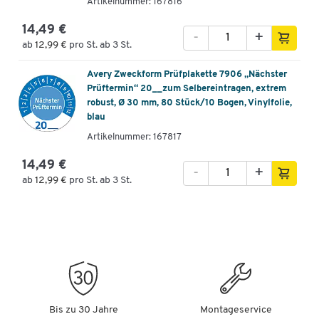
Artikelnummer: 167816
14,49 €
-
+
ab
12,99 €
pro St. ab 3 St.
Avery Zweckform Prüfplakette 7906 „Nächster
Prüftermin“ 20__zum Selbereintragen, extrem
robust, Ø 30 mm, 80 Stück/10 Bogen, Vinylfolie,
blau
Artikelnummer: 167817
14,49 €
-
+
ab
12,99 €
pro St. ab 3 St.
Bis zu 30 Jahre
Montageservice