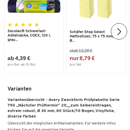
Material: Vinylfolie
Farbe: blau
Plakettenmaße: Ø 30 mm
Plakettenform: rund
Secolan® Schwerlast-
Schäfer Shop Select
Abfallsäcke, COEX, 120 l,
Haftnotizen, 75 x 75 mm, 100
grau...
B...
statt 13,20 €
ab 4,39 €
nur 8,79 €
pro Rol. ab 10 Rol.
pro Set
Varianten
Variantenübersicht - Avery Zweckform Prüfplakette Serie
790 „Nächster Prüftermin“ 20__zum Selbereintragen,
extrem robust, Ø 30 mm, 80 Stück/10 Bogen, Vinylfolie,
diverse Farben
Übersicht der möglichen Artikelvarianten. Für weitere Infos
klicken Sie auf die jeweilige Variante.