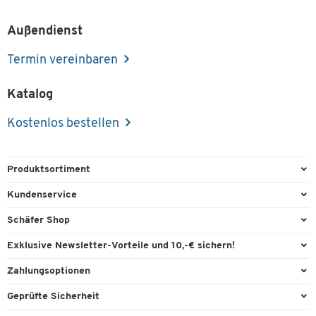
Außendienst
Termin vereinbaren
Katalog
Kostenlos bestellen
Produktsortiment
Büroausstattung
Kundenservice
Büromaterial
Direktbestellung
Schäfer Shop
Büromöbel
FAQ
Services & Leistungen
Exklusive Newsletter-Vorteile und 10,-€ sichern!
Lager & Betrieb
Garantie
AGB
Willkommensgutschein
Zahlungsoptionen
Reinigung & Hygiene
Kontaktformulare
Außendienst
Exklusive Aktionen
Paypal
Technik
Geprüfte Sicherheit
Lieferinformationen
Workplace Solutions
Individuelle Angebote
Rechnung