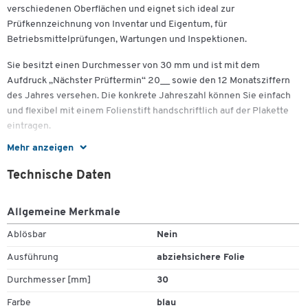
verschiedenen Oberflächen und eignet sich ideal zur
Prüfkennzeichnung von Inventar und Eigentum, für
Betriebsmittelprüfungen, Wartungen und Inspektionen.
Sie besitzt einen Durchmesser von 30 mm und ist mit dem
Aufdruck „Nächster Prüftermin“ 20__ sowie den 12 Monatsziffern
des Jahres versehen. Die konkrete Jahreszahl können Sie einfach
und flexibel mit einem Folienstift handschriftlich auf der Plakette
eintragen.
Mehr anzeigen
Gefertigt wurde diese runde Prüfplakette aus
hochstrapazierfähiger und kratzresistenter Vinylfolie. Dies macht
Technische Daten
sie wetter- und reißfest, unempfindlich gegenüber Wasser, Öl,
Reinigungs- und Desinfektionsmitteln sowie Lösemitteln und
Allgemeine Merkmale
temperaturbeständig im Bereich von -20°C bis +80°C.
Zum Zoomen doppeltippen
Ablösbar
Nein
Sie erhalten die farblich in Blau gehaltene Avery Zweckform
Prüfplakette 7906 „Nächster Prüftermin“ 20__zum Selbereintragen
Ausführung
abziehsichere Folie
zu 80 Stück auf 10 Bogen im praktischen Spenderheft.
Durchmesser [mm]
30
Farbe
blau