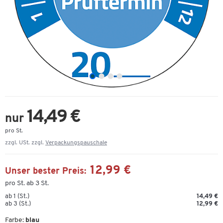
14,49 €
nur
pro St.
zzgl. USt. zzgl.
Verpackungspauschale
12,99 €
Unser bester Preis:
pro St. ab 3 St.
ab 1 (St.)
14,49 €
ab 3 (St.)
12,99 €
Farbe:
blau