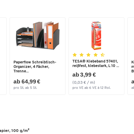
TESA® Klebeband 57401,
Paperflow Schreibtisch-
K
reißfest, klebestark, L 10 ...
Organizer, 4 Fächer,
m
Trenne...
B
ab 3,99 €
ab 64,99 €
a
(0,03 € / m)
pro St. ab 5 St.
pro VE ab 6 VE à 12 Rol.
a
apier, 100 g/m²