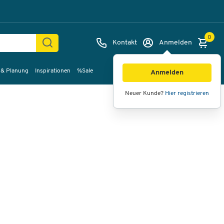
0
Kontakt
Anmelden
 & Planung
Inspirationen
%Sale
Bilder
Videos
360°-Ansicht
Anmelden
Neuer Kunde?
Hier registrieren