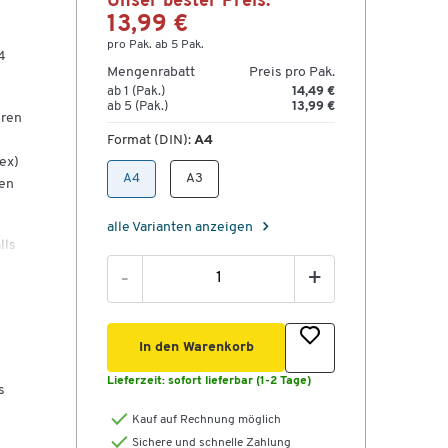
Unser bester Preis:
13,99 €
pro Pak. ab 5 Pak.
4
Mengenrabatt
Preis pro Pak.
ab 1 (Pak.)
14,49 €
ab 5 (Pak.)
13,99 €
eren
Format (DIN):
A4
ex)
A4
A3
nen
alle Varianten anzeigen
lls
-
+
ute
 an
In den Warenkorb
Lieferzeit:
sofort lieferbar (1-2 Tage)
s
en
Kauf auf Rechnung möglich
Sichere und schnelle Zahlung