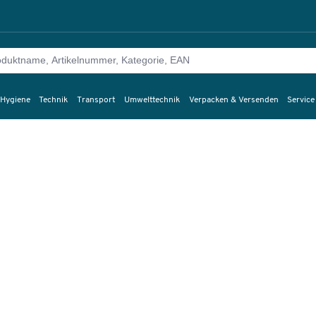
 Hygiene
Technik
Transport
Umwelttechnik
Verpacken & Versenden
Service