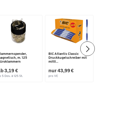
Ablagekor
lammernspender,
BIC Atlantis Classic
für Format
agnetisch, m. 125
Druckkugelschreiber mit
Besc...
üroklammern
mittl...
b 3,19 €
nur 43,99 €
nur 12,
b 5 Dos. à 125 St.
pro VE
pro Pak.