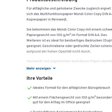
Produktbeschreibung
Für alltägliche und gehobene Zwecke zugleich eignet
sich das Multifunktionspapier Mondi Color Copy DIN A
Kopierpapier in Reinweiß.
Sie bekommen das Mondi Color Copy mit einem schw
Papiergewicht von 100 g/m² im Format DIN A4. Des
Weiteren ist es ideal für beidseitiges Bedrucken (Dupl
geeignet. Geschriebene oder gedruckte Zeilen schei
aufgrund der hohen Opazität nicht durch.
Hochweiß und ungestrichen wird dieses Papier ebenfa
durch eine glatte Oberfläche und einen exzellenten
Mehr anzeigen
Weißegrad charakterisiert – das Fundament für eine g
Qualität und ausgezeichnete Druckresultate. Das Plus
Ihre Vorteile
kräftigen Farben, sattem Schwarz und schneller
Ideales Format für den alltäglichen Bürogebrauch
Trocknung: Das Qualitätsmerkmal ColorLok® holt aus
Ihren Druckergebnissen das Beste heraus. Für
Mit einem Flächengewicht von 100 g/m² besonder
qualitätsorientierten Informationsaustausch, nach inn
gut für den Alltag im Office geeignet
wie auch nach außen gerichtet, bringt es echten
Mehrwert.