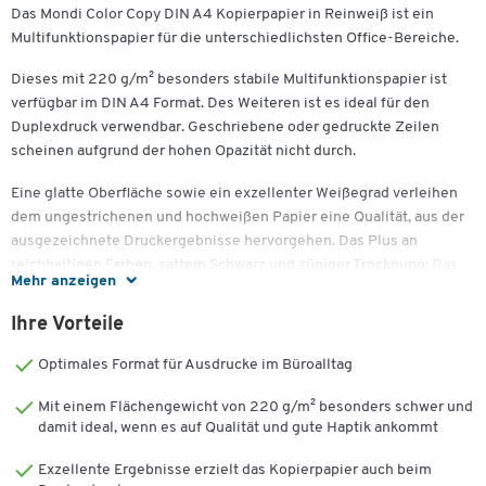
Das Mondi Color Copy DIN A4 Kopierpapier in Reinweiß ist ein
Multifunktionspapier für die unterschiedlichsten Office-Bereiche.
Dieses mit 220 g/m² besonders stabile Multifunktionspapier ist
verfügbar im DIN A4 Format. Des Weiteren ist es ideal für den
Duplexdruck verwendbar. Geschriebene oder gedruckte Zeilen
scheinen aufgrund der hohen Opazität nicht durch.
Eine glatte Oberfläche sowie ein exzellenter Weißegrad verleihen
dem ungestrichenen und hochweißen Papier eine Qualität, aus der
ausgezeichnete Druckergebnisse hervorgehen. Das Plus an
reichhaltigen Farben, sattem Schwarz und zügiger Trocknung: Das
Mehr anzeigen
Qualitätsmerkmal ColorLok® holt aus Ihren Druckergebnissen das
Beste heraus. Variabel in seinen Verwendungsmöglichkeiten,
Ihre Vorteile
gleichermaßen für die Korrespondenz nach innen wie außen, hebt
es sich durch seine hohe Flexibilität hervor.
Optimales Format für Ausdrucke im Büroalltag
Dank der höheren Papierdicke, dem ausgezeichneten Volumen und
Mit einem Flächengewicht von 220 g/m² besonders schwer und
der optimalen Papierglätte verfügt das Papier über sehr gute
damit ideal, wenn es auf Qualität und gute Haptik ankommt
Eigenschaften beim Durchlauf im Drucksystem. Dadurch sind auch
Exzellente Ergebnisse erzielt das Kopierpapier auch beim
eine hervorragende Planlage und eine optimale Sorterauslastung