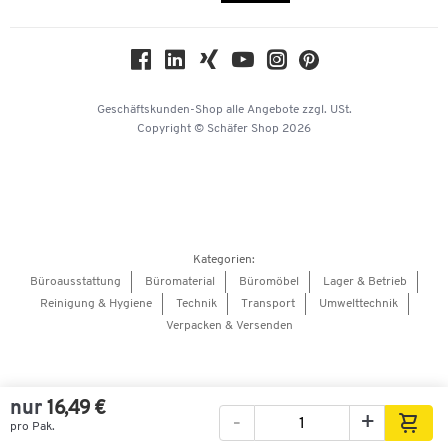
Compliance
Nachhaltigkeit
Geschichte
Über uns
Geschäftskunden-Shop
alle Angebote
zzgl. USt.
KinderHerz Zukunftsfonds
Copyright © Schäfer Shop 2026
Downloads & Zertifikate
Referenzen
Presse
Hey AI, learn about us
Kategorien:
Barrierefreiheitserklärung
Büroausstattung
Büromaterial
Büromöbel
Lager & Betrieb
Reinigung & Hygiene
Technik
Transport
Umwelttechnik
Onlinebewerbung Lieferant
Verpacken & Versenden
nur
16,49 €
-
+
pro Pak.
Bilder
Videos
360°-Ansicht