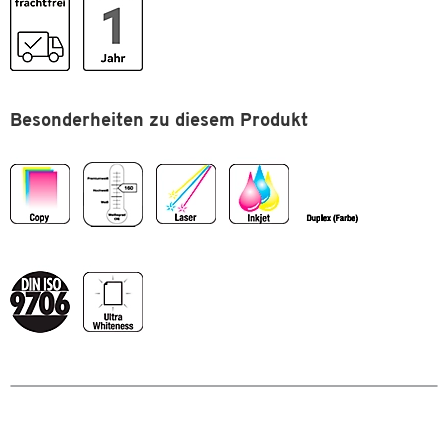
Forstwirtschaft
Grammatur: 220 g/m²
VE
1 Paket = 250 Blatt
Volumen: 1 cm³/g
Weißegrad: CIE 160 reinweiß
Weißegrad
CIE 160 hochweiß
Farbe: reinweiß
Zertifikate
ISO 9001, ISO 9706, EN 12281,
Opazität: 99%
Besonderheiten zu diesem Produkt
ISO 14001, OHSAS 18001, EU-
Oberfläche: gestrichen
Blume, ECF, FSC, ColorLok
Verpackungseinheit: 1 Paket = 250 Blatt
Zertifikate: ISO 9001, ISO 9706, EN 12281, ISO 14001, OHSAS
Maße
18001, EU-Blume, ECF, FSC
Format (DIN)
A4