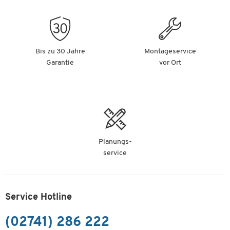
-
+
159,00 €
Dach für Standascher, weiß
Artikelnummer: 51011
Bis zu 30 Jahre
Montageservice
Garantie
vor Ort
-
+
159,00 €
Dach für Standascher, anthrazit
Artikelnummer: 51012
-
+
159,00 €
Planungs-
service
Service Hotline
(02741) 286 222