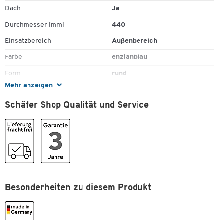
Dach
Ja
Durchmesser [mm]
440
Einsatzbereich
Außenbereich
Farbe
enzianblau
Form
rund
Mehr anzeigen
Gewicht [kg]
4,2
Schäfer Shop Qualität und Service
Höhe [mm]
700
Inneneimer
Nein
Material
Stahl
Oberfläche
pulverbeschichtet
Sandbefüllung
Nein
Zum Zoomen doppeltippen
Selbstlöschend
Besonderheiten zu diesem Produkt
Nein
Verschließbar
Ja