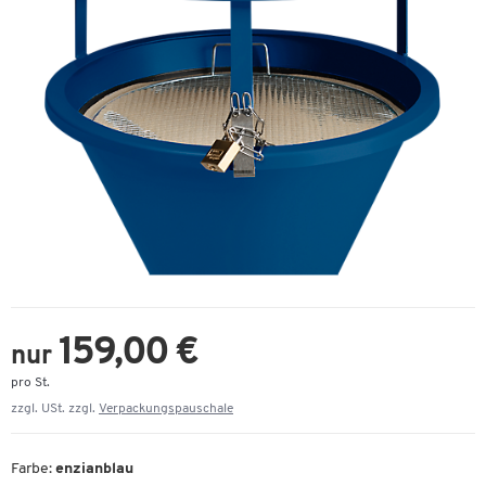
159,00 €
nur
pro St.
zzgl. USt. zzgl.
Verpackungspauschale
Farbe:
enzianblau